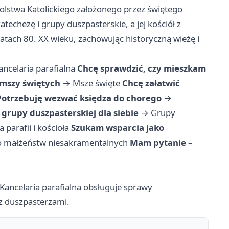
olstwa Katolickiego założonego przez świętego
techezę i grupy duszpasterskie, a jej kościół z
ach 80. XX wieku, zachowując historyczną wieżę i
ancelaria parafialna
Chcę sprawdzić, czy mieszkam
mszy świętych
→
Msze święte
Chcę załatwić
Potrzebuję wezwać księdza do chorego
→
grupy duszpasterskiej dla siebie
→
Grupy
a parafii i kościoła
Szukam wsparcia jako
 małżeństw niesakramentalnych
Mam pytanie –
. Kancelaria parafialna obsługuje sprawy
 z duszpasterzami.