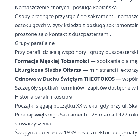
Namaszczenie chorych i posługa kapłańska
Osoby pragnące przystąpić do sakramentu namaszcze
oczekujących wizyty księdza z posługą sakramentalną
proszone są o kontakt z duszpasterzami.
Grupy parafialne
Przy parafii działają wspólnoty i grupy duszpasterski
Formacja Męskiej Tożsamości
— spotkania dla mę
Liturgiczna Służba Ołtarza
— ministranci i lektorz
Odnowa w Duchu Świętym THEOTOKOS
— wspóln
Szczegóły spotkań, terminów i zapisów dostępne w ka
Historia parafii i kościoła
Początki sięgają początku XX wieku, gdy przy ul. Sk
Przenajświętszego Sakramentu. 25 marca 1927 roku pa
stowarzyszenia.
Świątynia ucierpła w 1939 roku, a rektor podjął 