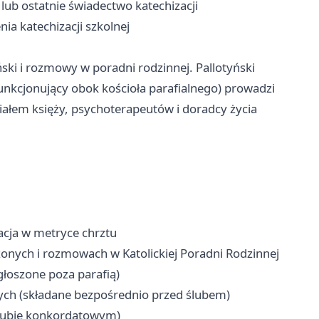
 lub ostatnie świadectwo katechizacji
a katechizacji szkolnej
ki i rozmowy w poradni rodzinnej. Pallotyński
nkcjonujący obok kościoła parafialnego) prowadzi
iałem księży, psychoterapeutów i doradcy życia
acja w metryce chrztu
zonych i rozmowach w Katolickiej Poradni Rodzinnej
głoszone poza parafią)
ych (składane bezpośrednio przed ślubem)
 ślubie konkordatowym)