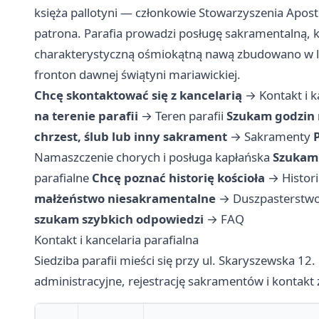
księża pallotyni — członkowie Stowarzyszenia Apost
patrona. Parafia prowadzi posługę sakramentalną, ka
charakterystyczną ośmiokątną nawą zbudowano w lat
fronton dawnej świątyni mariawickiej.
Chcę skontaktować się z kancelarią
→
Kontakt i k
na terenie parafii
→
Teren parafii
Szukam godzin 
chrzest, ślub lub inny sakrament
→
Sakramenty
Namaszczenie chorych i posługa kapłańska
Szukam 
parafialne
Chcę poznać historię kościoła
→
Histori
małżeństwo niesakramentalne
→
Duszpasterstwo
szukam szybkich odpowiedzi
→
FAQ
Kontakt i kancelaria parafialna
Siedziba parafii mieści się przy ul. Skaryszewska 12
administracyjne, rejestrację sakramentów i kontakt