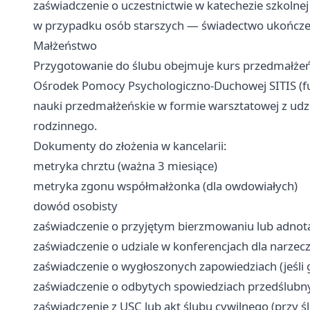
zaświadczenie o uczestnictwie w katechezie szkolnej
w przypadku osób starszych — świadectwo ukończeni
Małżeństwo
Przygotowanie do ślubu obejmuje kurs przedmałżeńs
Ośrodek Pomocy Psychologiczno-Duchowej SITIS (fu
nauki przedmałżeńskie w formie warsztatowej z udz
rodzinnego.
Dokumenty do złożenia w kancelarii:
metryka chrztu (ważna 3 miesiące)
metryka zgonu współmałżonka (dla owdowiałych)
dowód osobisty
zaświadczenie o przyjętym bierzmowaniu lub adnot
zaświadczenie o udziale w konferencjach dla narzec
zaświadczenie o wygłoszonych zapowiedziach (jeśli 
zaświadczenie o odbytych spowiedziach przedślubn
zaświadczenie z USC lub akt ślubu cywilnego (przy