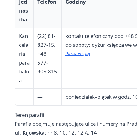
Jed
Telefon
Godziny
nos
tka
Kan
(22) 81-
kontakt telefoniczny pod +48
cela
827-15,
do soboty; dyżur księdza we w
ria
+48
11:00; przyjmowanie intencji 
Pokaż więcej
para
577-
każdej Mszy św.
fialn
905-815
a
—
poniedziałek–piątek w godz. 1
Teren parafii
Parafia obejmuje następujące ulice i numery na Prad
ul. Kijowska
: nr 8, 10, 12, 12 A, 14