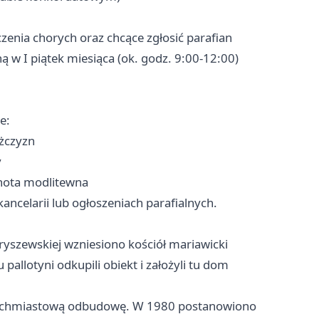
nia chorych oraz chcące zgłosić parafian
 w I piątek miesiąca (ok. godz. 9:00-12:00)
e:
żczyzn
y
ota modlitewna
ncelarii lub ogłoszeniach parafialnych.
aryszewskiej wzniesiono kościół mariawicki
llotyni odkupili obiekt i założyli tu dom
natychmiastową odbudowę. W 1980 postanowiono