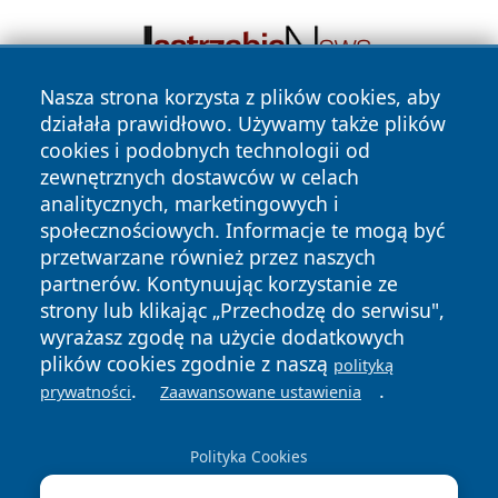
Nasza strona korzysta z plików cookies, aby
działała prawidłowo. Używamy także plików
cookies i podobnych technologii od
zewnętrznych dostawców w celach
analitycznych, marketingowych i
społecznościowych. Informacje te mogą być
przetwarzane również przez naszych
Copyright © 2026 echowarszawy.pl Wszystkie prawa
partnerów. Kontynuując korzystanie ze
zastrzeżone.
strony lub klikając „Przechodzę do serwisu",
wyrażasz zgodę na użycie dodatkowych
plików cookies zgodnie z naszą
polityką
Polityka
Polityka
.
.
News
Autorzy
prywatności
Zaawansowane ustawienia
Prywatności
Cookies
Polityka Cookies