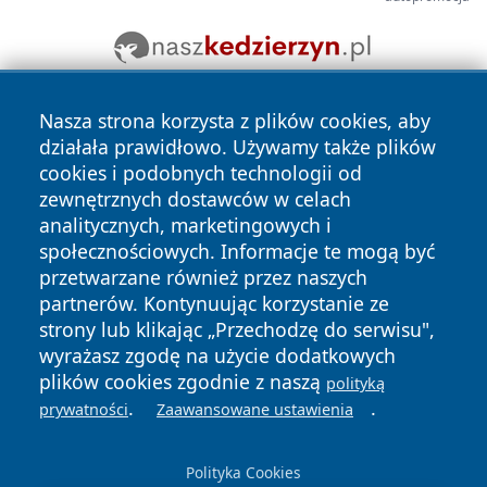
Nasza strona korzysta z plików cookies, aby
działała prawidłowo. Używamy także plików
cookies i podobnych technologii od
zewnętrznych dostawców w celach
analitycznych, marketingowych i
Copyright © 2026 echowarszawy.pl Wszystkie prawa
społecznościowych. Informacje te mogą być
zastrzeżone.
przetwarzane również przez naszych
partnerów. Kontynuując korzystanie ze
strony lub klikając „Przechodzę do serwisu",
Polityka
Polityka
News
Autorzy
wyrażasz zgodę na użycie dodatkowych
Prywatności
Cookies
plików cookies zgodnie z naszą
polityką
.
.
prywatności
Zaawansowane ustawienia
Polityka Cookies