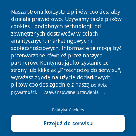
Nasza strona korzysta z plików cookies, aby
działała prawidłowo. Używamy także plików
cookies i podobnych technologii od
zewnętrznych dostawców w celach
analitycznych, marketingowych i
społecznościowych. Informacje te mogą być
Copyright © 2026 echowarszawy.pl Wszystkie prawa
przetwarzane również przez naszych
zastrzeżone.
partnerów. Kontynuując korzystanie ze
strony lub klikając „Przechodzę do serwisu",
wyrażasz zgodę na użycie dodatkowych
Polityka
Polityka
News
Autorzy
plików cookies zgodnie z naszą
polityką
Prywatności
Cookies
.
.
prywatności
Zaawansowane ustawienia
Polityka Cookies
Przejdź do serwisu