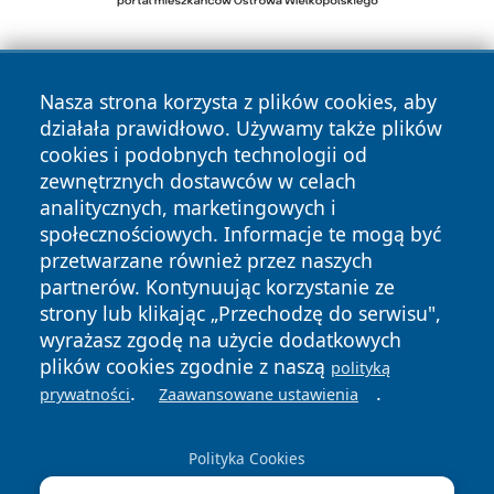
Nasza strona korzysta z plików cookies, aby
działała prawidłowo. Używamy także plików
cookies i podobnych technologii od
zewnętrznych dostawców w celach
Copyright © 2026 echowarszawy.pl Wszystkie prawa
analitycznych, marketingowych i
zastrzeżone.
społecznościowych. Informacje te mogą być
przetwarzane również przez naszych
partnerów. Kontynuując korzystanie ze
Polityka
Polityka
News
Autorzy
strony lub klikając „Przechodzę do serwisu",
Prywatności
Cookies
wyrażasz zgodę na użycie dodatkowych
plików cookies zgodnie z naszą
polityką
.
.
prywatności
Zaawansowane ustawienia
Polityka Cookies