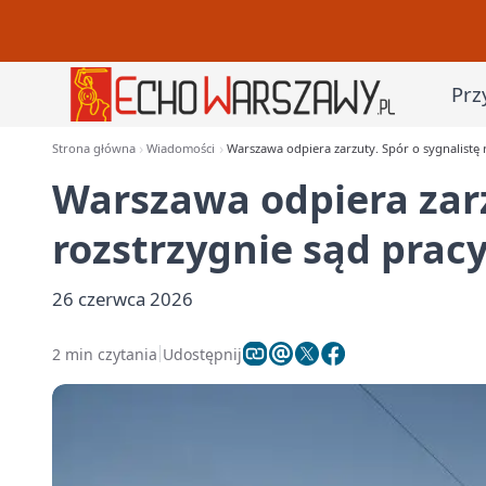
Prz
Strona główna
Wiadomości
Warszawa odpiera zarzuty. Spór o sygnalistę 
Warszawa odpiera zarz
rozstrzygnie sąd prac
26 czerwca 2026
2 min czytania
Udostępnij