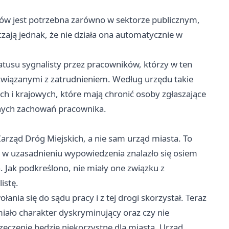
ów jest potrzebna zarówno w sektorze publicznym,
ją jednak, że nie działa ona automatycznie w
tusu sygnalisty przez pracowników, którzy w ten
 związanymi z zatrudnieniem. Według urzędu takie
ch i krajowych, które mają chronić osoby zgłaszające
nnych zachowań pracownika.
arząd Dróg Miejskich, a nie sam urząd miasta. To
 w uzasadnieniu wypowiedzenia znalazło się osiem
 Jak podkreślono, nie miały one związku z
istę.
ia się do sądu pracy i z tej drogi skorzystał. Teraz
miało charakter dyskryminujący oraz czy nie
rzeczenie będzie niekorzystne dla miasta, Urząd