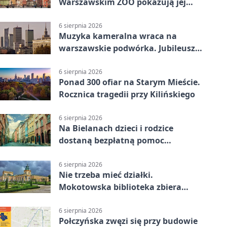
Warszawskim ZOO pokazują jej
szkielet z druku 3D
6 sierpnia 2026
Muzyka kameralna wraca na
warszawskie podwórka. Jubileusz
WarszeMuzik
6 sierpnia 2026
Ponad 300 ofiar na Starym Mieście.
Rocznica tragedii przy Kilińskiego
6 sierpnia 2026
Na Bielanach dzieci i rodzice
dostaną bezpłatną pomoc
psychologiczną
6 sierpnia 2026
Nie trzeba mieć działki.
Mokotowska biblioteka zbiera
historie zieleni
6 sierpnia 2026
Połczyńska zwęzi się przy budowie