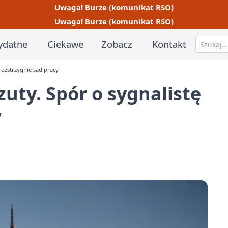
Uwaga! Burze (komunikat RSO)
Uwaga! Burze (komunikat RSO)
ydatne
Ciekawe
Zobacz
Kontakt
rozstrzygnie sąd pracy
uty. Spór o sygnalistę
y