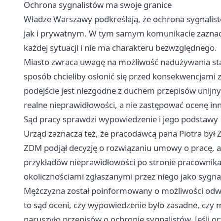
Ochrona sygnalistów ma swoje granice
Władze Warszawy podkreślają, że ochrona sygnalist
jak i prywatnym. W tym samym komunikacie zaznacza
każdej sytuacji i nie ma charakteru bezwzględnego.
Miasto zwraca uwagę na możliwość nadużywania sta
sposób chcieliby osłonić się przed konsekwencjami
podejście jest niezgodne z duchem przepisów unijny
realne nieprawidłowości, a nie zastępować ocenę i
Sąd pracy sprawdzi wypowiedzenie i jego podstawy
Urząd zaznacza też, że pracodawcą pana Piotra był Z
ZDM podjął decyzję o rozwiązaniu umowy o pracę, a
przykładów nieprawidłowości po stronie pracownika.
okolicznościami zgłaszanymi przez niego jako sygnal
Mężczyzna został poinformowany o możliwości odwołan
to sąd oceni, czy wypowiedzenie było zasadne, czy 
naruszyło przepisów o ochronie sygnalistów. Jeśli o