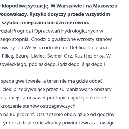
 kłopotliwą sytuację. W Warszawie i na Mazowszu
a wodowskazy. Ryzyko dotyczy przede wszystkim
 szybko i miejscami bardzo nierówno.
dział Prognoz i Opracowań Hydrologicznych w
szego stopnia. Chodzi o gwałtowne wzrosty stanów
cowany: od Wisły na odcinku od Dęblina do ujścia
licę, Bzurę, Liwiec, Świder, Orz, Ruz i Jeziorkę. W
owieckiego, podlaskiego, łódzkiego, śląskiego i
 spada gwałtownie, a teren nie ma gdzie oddać
i cieki przepływające przez zurbanizowane obszary
, a miejscami nawet podtopić najniżej położone
ekroczenie stanów ostrzegawczych.
 na 80 procent. Ostrzeżenie obowiązuje od godziny
w tym przedziale mieszkańcy powinni zwracać uwagę