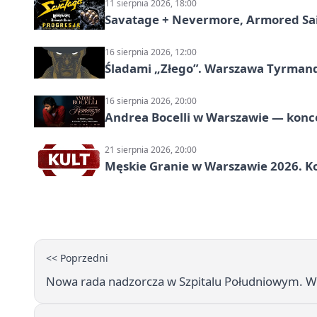
11 sierpnia 2026, 18:00
Savatage + Nevermore, Armored Sai
16 sierpnia 2026, 12:00
Śladami „Złego”. Warszawa Tyrman
16 sierpnia 2026, 20:00
Andrea Bocelli w Warszawie — konce
21 sierpnia 2026, 20:00
Męskie Granie w Warszawie 2026. Ko
<< Poprzedni
Nowa rada nadzorcza w Szpitalu Południowym. W