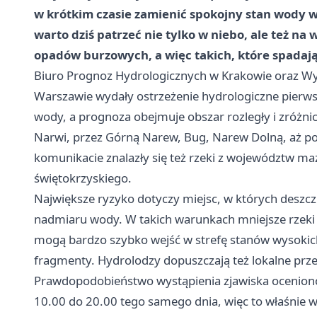
w krótkim czasie zamienić spokojny stan wody w
warto dziś patrzeć nie tylko w niebo, ale też n
opadów burzowych, a więc takich, które spadają
Biuro Prognoz Hydrologicznych w
Krakowie
oraz Wy
Warszawie wydały ostrzeżenie hydrologiczne pierw
wody, a prognoza obejmuje obszar rozległy i zróżni
Narwi, przez Górną Narew, Bug, Narew Dolną, aż po Pi
komunikacie znalazły się też rzeki z województw maz
świętokrzyskiego.
Największe ryzyko dotyczy miejsc, w których deszcz
nadmiaru wody. W takich warunkach mniejsze rzeki 
mogą bardzo szybko wejść w strefę stanów wysokich
fragmenty. Hydrolodzy dopuszczają też lokalne prz
Prawdopodobieństwo wystąpienia zjawiska oceniono
10.00 do 20.00 tego samego dnia, więc to właśnie 