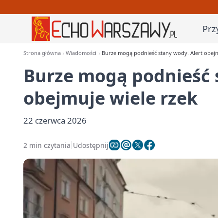
Prz
Strona główna
Wiadomości
Burze mogą podnieść stany wody. Alert obejm
Burze mogą podnieść 
obejmuje wiele rzek
22 czerwca 2026
2 min czytania
Udostępnij