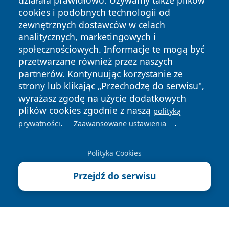
działała prawidłowo. Używamy także plików
cookies i podobnych technologii od
zewnętrznych dostawców w celach
analitycznych, marketingowych i
społecznościowych. Informacje te mogą być
przetwarzane również przez naszych
Copyright © 2026 echowarszawy.pl Wszystkie prawa
partnerów. Kontynuując korzystanie ze
zastrzeżone.
strony lub klikając „Przechodzę do serwisu",
wyrażasz zgodę na użycie dodatkowych
plików cookies zgodnie z naszą
Polityka
Polityka
polityką
News
Autorzy
.
.
Prywatności
Cookies
prywatności
Zaawansowane ustawienia
Polityka Cookies
Przejdź do serwisu