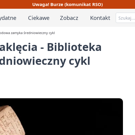
Uwaga! Burze (komunikat RSO)
ydatne
Ciekawe
Zobacz
Kontakt
Narodowa zamyka średniowieczny cykl
zaklęcia - Biblioteka
niowieczny cykl