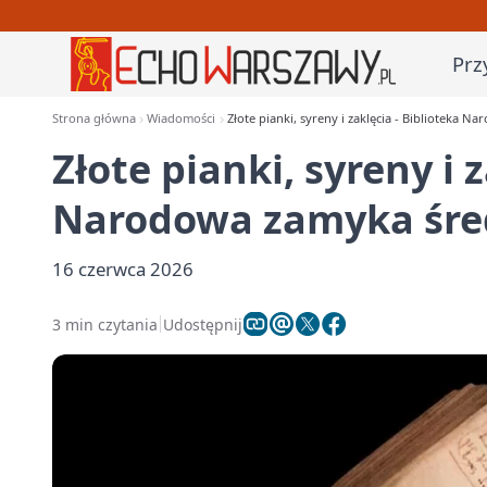
Prz
Strona główna
Wiadomości
Złote pianki, syreny i zaklęcia - Biblioteka 
Złote pianki, syreny i 
Narodowa zamyka śred
16 czerwca 2026
3 min czytania
Udostępnij