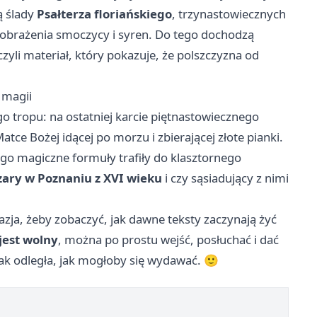
ą ślady
Psałterza floriańskiego
, trzynastowiecznych
yobrażenia smoczycy i syren. Do tego dochodzą
zyli materiał, który pokazuje, że polszczyzna od
 magii
 tropu: na ostatniej karcie piętnastowiecznego
atce Bożej idącej po morzu i zbierającej złote pianki.
go magiczne formuły trafiły do klasztornego
zary w Poznaniu z XVI wieku
i czy sąsiadujący z nimi
okazja, żeby zobaczyć, jak dawne teksty zaczynają żyć
jest wolny
, można po prostu wejść, posłuchać i dać
 tak odległa, jak mogłoby się wydawać. 🙂