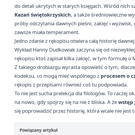
do detali ukrytych w starych księgach. Wśród nich s
Kazań świętokrzyskich
, a także średniowieczne w
próby odczytania dawnych pieśni, zaklęć i wyzwisk, c
zawsze miała temperament.
Jedno zdanie z rękopisu otwiera całą historię dawnej
Wykład Hanny Dudkowiak zaczyna się od niezwykłego
rękopisu ktoś zapisał kilka zaklęć, w tym formułę o M
Z takiego drobiazgu wyrasta opowieść o tym, dlacze
kodeksu, co mogą mieć wspólnego z
procesem o c
rękopis z przepisami również coś tu podpowiada.
To nie jest sucha prelekcja dla filologów. To raczej 
na nowo, gdy spojrzy się na nie z bliska. A że
wstęp 
się poprowadzić przez historię, która wcale nie jest
Powiązany artykuł