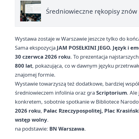
Średniowieczne rękopisy znów p
Wystawa zostaje w Warszawie jeszcze tylko do końc
Sama ekspozycja
JAM POSEŁKINI JEGO. Język i em
30 czerwca 2026 roku
. To prezentacja najstarszyc
800 lat
, pokazująca, co w dawnym języku przetrwało 
znajomej formie.
Wystawie towarzyszą też dodatkowe, bardziej współ
średniowieczem infolinia oraz gra
Scriptorium
. Ale
konkretem, sobotnie spotkanie w Bibliotece Narodo
2026 roku
,
Pałac Rzeczypospolitej, Plac Krasińs
wstęp wolny
.
na podstawie:
BN Warszawa
.