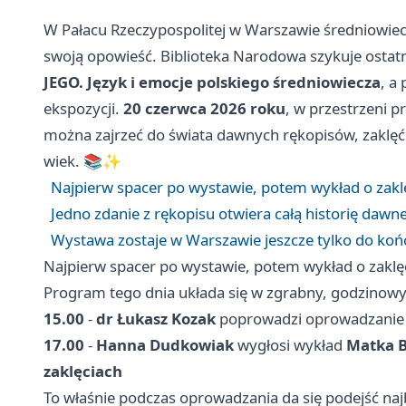
W Pałacu Rzeczypospolitej w Warszawie średniowiecz
swoją opowieść. Biblioteka Narodowa szykuje ostat
JEGO. Język i emocje polskiego średniowiecza
, a
ekspozycji.
20 czerwca 2026 roku
, w przestrzeni p
można zajrzeć do świata dawnych rękopisów, zaklęć i
wiek. 📚✨
Najpierw spacer po wystawie, potem wykład o zaklę
Jedno zdanie z rękopisu otwiera całą historię dawne
Wystawa zostaje w Warszawie jeszcze tylko do koń
Najpierw spacer po wystawie, potem wykład o zaklęc
Program tego dnia układa się w zgrabny, godzinowy
15.00
-
dr Łukasz Kozak
poprowadzi oprowadzanie 
17.00
-
Hanna Dudkowiak
wygłosi wykład
Matka Bo
zaklęciach
To właśnie podczas oprowadzania da się podejść najbl