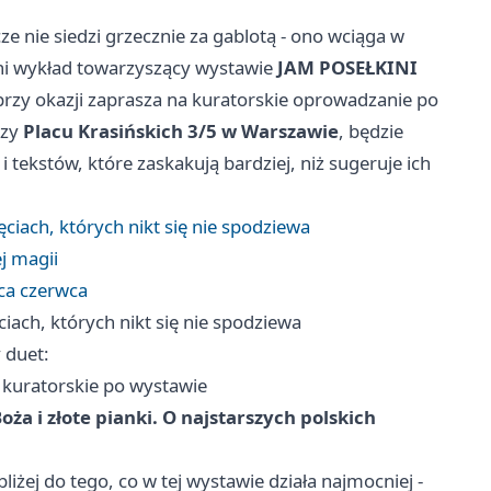
e nie siedzi grzecznie za gablotą - ono wciąga w
ni wykład towarzyszący wystawie
JAM POSEŁKINI
 przy okazji zaprasza na kuratorskie oprowadzanie po
rzy
Placu Krasińskich 3/5 w Warszawie
, będzie
 tekstów, które zaskakują bardziej, niż sugeruje ich
ciach, których nikt się nie spodziewa
j magii
ca czerwca
iach, których nikt się nie spodziewa
 duet:
kuratorskie po wystawie
ża i złote pianki. O najstarszych polskich
iżej do tego, co w tej wystawie działa najmocniej -