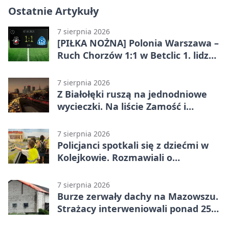
Ostatnie Artykuły
7 sierpnia 2026
[PIŁKA NOŻNA] Polonia Warszawa –
Ruch Chorzów 1:1 w Betclic 1. lidze.
Lider stracił punkty u siebie
7 sierpnia 2026
Z Białołęki ruszą na jednodniowe
wycieczki. Na liście Zamość i
Kraków
7 sierpnia 2026
Policjanci spotkali się z dziećmi w
Kolejkowie. Rozmawiali o
wakacyjnych zagrożeniach
7 sierpnia 2026
Burze zerwały dachy na Mazowszu.
Strażacy interweniowali ponad 250
razy