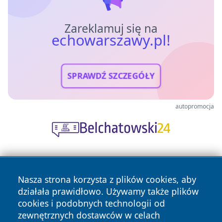
Zareklamuj się na
echowarszawy.pl!
SPRAWDŹ SZCZEGÓŁY
autopromocja
Nasza strona korzysta z plików cookies, aby
działała prawidłowo. Używamy także plików
cookies i podobnych technologii od
zewnętrznych dostawców w celach
Copyright © 2026 echowarszawy.pl Wszystkie prawa