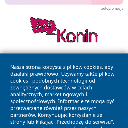
autopromocja
Nasza strona korzysta z plików cookies, aby
działała prawidłowo. Używamy także plików
cookies i podobnych technologii od
zewnętrznych dostawców w celach
Copyright © 2026 echowarszawy.pl Wszystkie prawa
analitycznych, marketingowych i
zastrzeżone.
społecznościowych. Informacje te mogą być
przetwarzane również przez naszych
partnerów. Kontynuując korzystanie ze
Polityka
Polityka
News
Autorzy
strony lub klikając „Przechodzę do serwisu",
Prywatności
Cookies