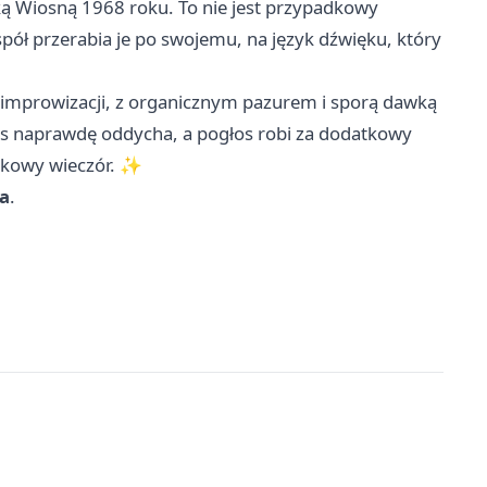
ką Wiosną 1968 roku. To nie jest przypadkowy
espół przerabia je po swojemu, na język dźwięku, który
 i improwizacji, z organicznym pazurem i sporą dawką
 bas naprawdę oddycha, a pogłos robi za dodatkowy
ątkowy wieczór. ✨
a
.