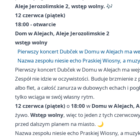
Aleje Jerozolimskie 2, wstęp wolny.
🎶
12 czerwca (piątek)
18:00 - otwarcie
Dom w Alejach, Aleje Jerozolimskie 2
wstęp wolny
Pierwszy koncert Dubček w Domu w Alejach ma we
Nazwa zespołu niesie echo Praskiej Wiosny, a muz
Pierwszy koncert Dubček w Domu w Alejach ma wej
Zespół nie idzie w oczywistości. Buduje brzmienie z
albo flet, a całość zanurza w dubowych echach i pogł
tylko wciąga w swój własny rytm.
12 czerwca (piątek)
o
18:00
w
Domu w Alejach, Al
żywo.
Wstęp wolny
, więc to jeden z tych czerwcow
przed dalszym planem na miasto. 🌙
Nazwa zespołu niesie echo Praskiej Wiosny, a muzyk