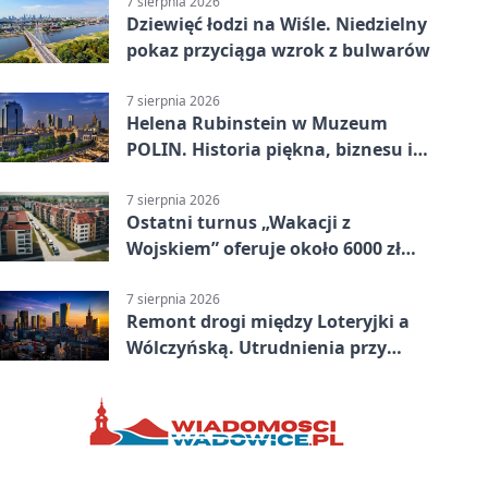
7 sierpnia 2026
Dziewięć łodzi na Wiśle. Niedzielny
pokaz przyciąga wzrok z bulwarów
7 sierpnia 2026
Helena Rubinstein w Muzeum
POLIN. Historia piękna, biznesu i
własnego wizerunku
7 sierpnia 2026
Ostatni turnus „Wakacji z
Wojskiem” oferuje około 6000 zł
brutto
7 sierpnia 2026
Remont drogi między Loteryjki a
Wólczyńską. Utrudnienia przy
placu zabaw