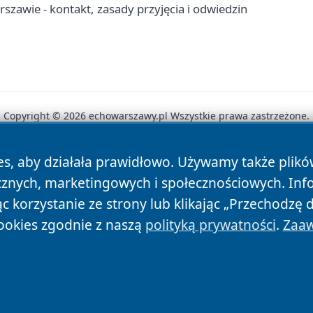
zawie - kontakt, zasady przyjęcia i odwiedzin
Copyright © 2026 echowarszawy.pl Wszystkie prawa zastrzeżone.
es, aby działała prawidłowo. Używamy także plik
News
Autorzy
Polityka Prywatności
Polityka Cookie
cznych, marketingowych i społecznościowych. Inf
 korzystanie ze strony lub klikając „Przechodzę 
ookies zgodnie z naszą
polityką prywatności
.
Zaaw