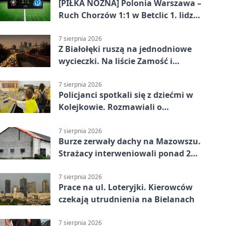
[PIŁKA NOŻNA] Polonia Warszawa –
Ruch Chorzów 1:1 w Betclic 1. lidze.
Lider stracił punkty u siebie
7 sierpnia 2026
Z Białołęki ruszą na jednodniowe
wycieczki. Na liście Zamość i
Kraków
7 sierpnia 2026
Policjanci spotkali się z dziećmi w
Kolejkowie. Rozmawiali o
wakacyjnych zagrożeniach
7 sierpnia 2026
Burze zerwały dachy na Mazowszu.
Strażacy interweniowali ponad 250
razy
7 sierpnia 2026
Prace na ul. Loteryjki. Kierowców
czekają utrudnienia na Bielanach
7 sierpnia 2026