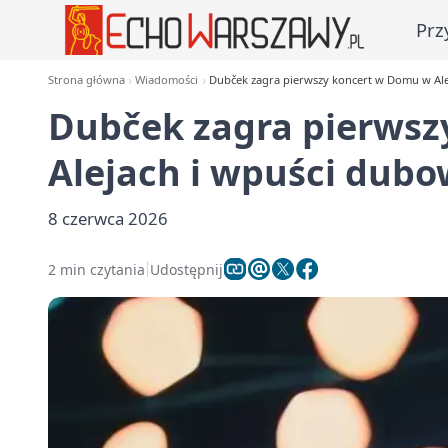
Prz
Strona główna
Wiadomości
Dubček zagra pierwszy koncert w Domu w Ale
Dubček zagra pierwsz
Alejach i wpuści dubo
8 czerwca 2026
2 min czytania
Udostępnij