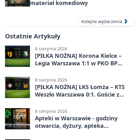
materiał komediowy
Kolejne wydarzenia
Ostatnie Artykuły
8 sierpnia 2026
[PIŁKA NOŻNA] Korona Kielce –
Legia Warszawa 1:1 w PKO BP
Ekstraklasie. Goście wypuścili
zwycięstwo z rąk
8 sierpnia 2026
[PIŁKA NOŻNA] ŁKS Łomża – KTS
Weszło Warszawa 0:1. Goście z
Warszawy z ważnym zwycięstwem
w Betclic 3. Lidze Grupa 1 (Grupa I)
8 sierpnia 2026
Apteki w Warszawie - godziny
otwarcia, dyżury, apteka
całodobowa