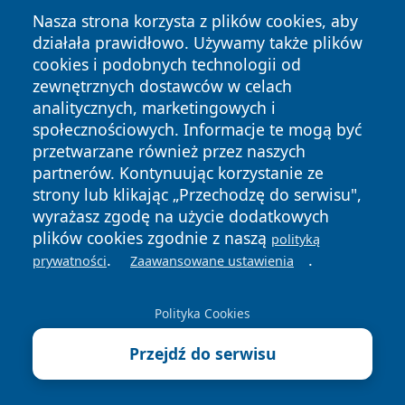
Nasza strona korzysta z plików cookies, aby
działała prawidłowo. Używamy także plików
cookies i podobnych technologii od
zewnętrznych dostawców w celach
Copyright © 2026 echowarszawy.pl Wszystkie prawa
analitycznych, marketingowych i
zastrzeżone.
społecznościowych. Informacje te mogą być
przetwarzane również przez naszych
partnerów. Kontynuując korzystanie ze
Polityka
Polityka
News
Autorzy
strony lub klikając „Przechodzę do serwisu",
Prywatności
Cookies
wyrażasz zgodę na użycie dodatkowych
plików cookies zgodnie z naszą
polityką
.
.
prywatności
Zaawansowane ustawienia
Polityka Cookies
Przejdź do serwisu