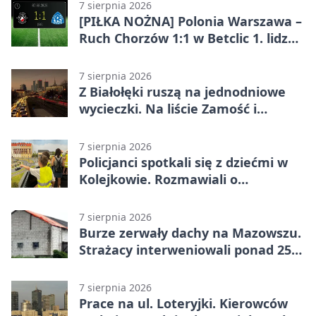
7 sierpnia 2026
[PIŁKA NOŻNA] Polonia Warszawa –
Ruch Chorzów 1:1 w Betclic 1. lidze.
Lider stracił punkty u siebie
7 sierpnia 2026
Z Białołęki ruszą na jednodniowe
wycieczki. Na liście Zamość i
Kraków
7 sierpnia 2026
Policjanci spotkali się z dziećmi w
Kolejkowie. Rozmawiali o
wakacyjnych zagrożeniach
7 sierpnia 2026
Burze zerwały dachy na Mazowszu.
Strażacy interweniowali ponad 250
razy
7 sierpnia 2026
Prace na ul. Loteryjki. Kierowców