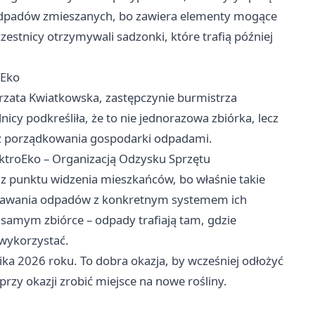
do odpadów zmieszanych, bo zawiera elementy mogące
estnicy otrzymywali sadzonki, które trafią później
oEko
rzata Kwiatkowska, zastępczynie burmistrza
icy podkreśliła, że to nie jednorazowa zbiórka, lecz
ecz porządkowania gospodarki odpadami.
ktroEko – Organizacją Odzysku Sprzętu
e z punktu widzenia mieszkańców, bo właśnie takie
oddawania odpadów z konkretnym systemem ich
samym zbiórce – odpady trafiają tam, gdzie
 wykorzystać.
nika 2026 roku. To dobra okazja, by wcześniej odłożyć
 przy okazji zrobić miejsce na nowe rośliny.