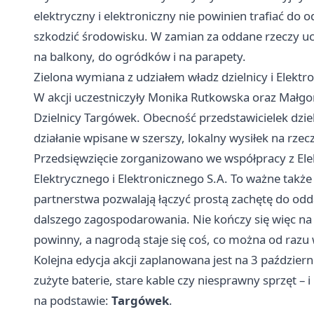
elektryczny i elektroniczny nie powinien trafiać 
szkodzić środowisku. W zamian za oddane rzeczy ucz
na balkony, do ogródków i na parapety.
Zielona wymiana z udziałem władz dzielnicy i Elektr
W akcji uczestniczyły Monika Rutkowska oraz Małgo
Dzielnicy Targówek. Obecność przedstawicielek dzieln
działanie wpisane w szerszy, lokalny wysiłek na rz
Przedsięwzięcie zorganizowano we współpracy z Ele
Elektrycznego i Elektronicznego S.A. To ważne takż
partnerstwa pozwalają łączyć prostą zachętę do 
dalszego zagospodarowania. Nie kończy się więc na 
powinny, a nagrodą staje się coś, co można od razu
Kolejna edycja akcji zaplanowana jest na 3 paździer
zużyte baterie, stare kable czy niesprawny sprzęt – i
na podstawie:
Targówek
.