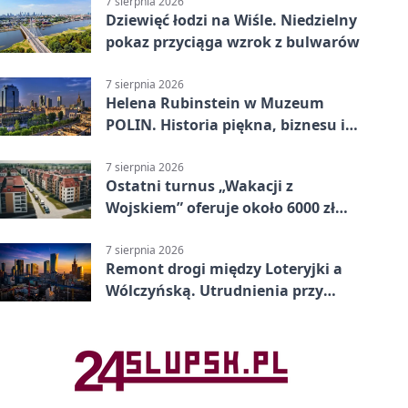
7 sierpnia 2026
Dziewięć łodzi na Wiśle. Niedzielny
pokaz przyciąga wzrok z bulwarów
7 sierpnia 2026
Helena Rubinstein w Muzeum
POLIN. Historia piękna, biznesu i
własnego wizerunku
7 sierpnia 2026
Ostatni turnus „Wakacji z
Wojskiem” oferuje około 6000 zł
brutto
7 sierpnia 2026
Remont drogi między Loteryjki a
Wólczyńską. Utrudnienia przy
placu zabaw