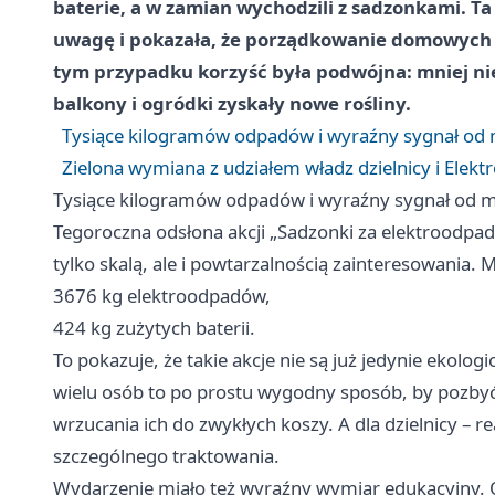
baterie, a w zamian wychodzili z sadzonkami. 
uwagę i pokazała, że porządkowanie domowych 
tym przypadku korzyść była podwójna: mniej ni
balkony i ogródki zyskały nowe rośliny.
Tysiące kilogramów odpadów i wyraźny sygnał od
Zielona wymiana z udziałem władz dzielnicy i Elekt
Tysiące kilogramów odpadów i wyraźny sygnał od 
Tegoroczna odsłona akcji „Sadzonki za elektroodpad
tylko skalą, ale i powtarzalnością zainteresowania. M
3676 kg elektroodpadów,
424 kg zużytych baterii.
To pokazuje, że takie akcje nie są już jedynie ekol
wielu osób to po prostu wygodny sposób, by pozbyć s
wrzucania ich do zwykłych koszy. A dla dzielnicy –
szczególnego traktowania.
Wydarzenie miało też wyraźny wymiar edukacyjny. O