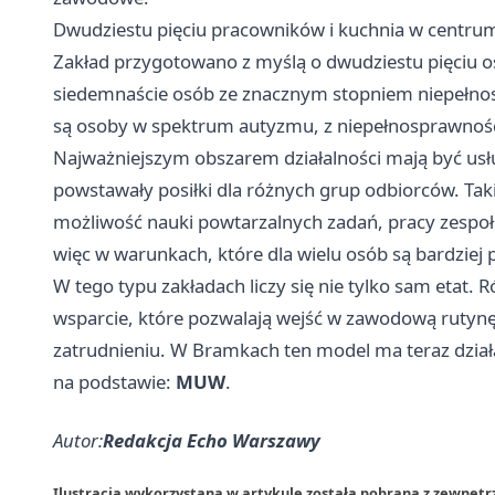
Dwudziestu pięciu pracowników i kuchnia w centrum
Zakład przygotowano z myślą o dwudziestu pięciu os
siedemnaście osób ze znacznym stopniem niepełno
są osoby w spektrum autyzmu, z niepełnosprawności
Najważniejszym obszarem działalności mają być usł
powstawały posiłki dla różnych grup odbiorców. Taki
możliwość nauki powtarzalnych zadań, pracy zespo
więc w warunkach, które dla wielu osób są bardziej 
W tego typu zakładach liczy się nie tylko sam etat. 
wsparcie, które pozwalają wejść w zawodową rutynę
zatrudnieniu. W Bramkach ten model ma teraz dział
na podstawie:
MUW
.
Autor:
Redakcja Echo Warszawy
Ilustracja wykorzystana w artykule została pobrana z zewnęt