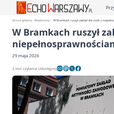
Prz
Strona główna
Wiadomości
W Bramkach ruszył zakład dla osób z niepeł
W Bramkach ruszył zak
niepełnosprawnościa
29 maja 2026
2 min czytania
Udostępnij