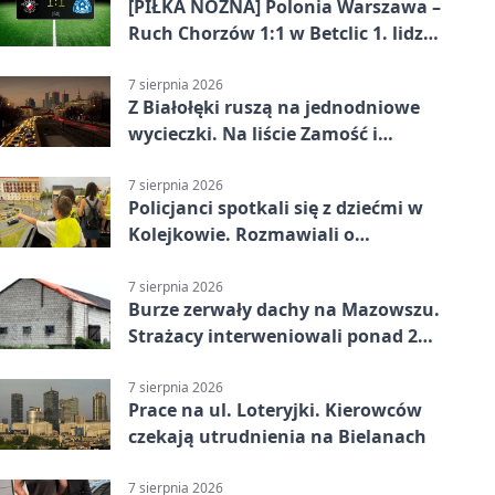
[PIŁKA NOŻNA] Polonia Warszawa –
Ruch Chorzów 1:1 w Betclic 1. lidze.
Lider stracił punkty u siebie
7 sierpnia 2026
Z Białołęki ruszą na jednodniowe
wycieczki. Na liście Zamość i
Kraków
7 sierpnia 2026
Policjanci spotkali się z dziećmi w
Kolejkowie. Rozmawiali o
wakacyjnych zagrożeniach
7 sierpnia 2026
Burze zerwały dachy na Mazowszu.
Strażacy interweniowali ponad 250
razy
7 sierpnia 2026
Prace na ul. Loteryjki. Kierowców
czekają utrudnienia na Bielanach
7 sierpnia 2026