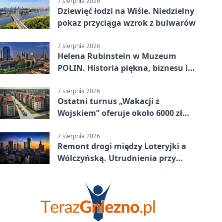
7 sierpnia 2026
Dziewięć łodzi na Wiśle. Niedzielny
pokaz przyciąga wzrok z bulwarów
7 sierpnia 2026
Helena Rubinstein w Muzeum
POLIN. Historia piękna, biznesu i
własnego wizerunku
7 sierpnia 2026
Ostatni turnus „Wakacji z
Wojskiem” oferuje około 6000 zł
brutto
7 sierpnia 2026
Remont drogi między Loteryjki a
Wólczyńską. Utrudnienia przy
placu zabaw