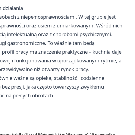
 działania
obach z niepełnosprawnościami. W tej grupie jest
sprawności oraz osiem z umiarkowanym. Wśród nich
ą intelektualną oraz z chorobami psychicznymi.
ugi gastronomiczne. To właśnie tam będą
 profil pracy ma znaczenie praktyczne – kuchnia daje
łowej i funkcjonowania w uporządkowanym rytmie, a
przewidywalne niż otwarty rynek pracy.
Równie ważne są opieka, stabilność i codzienne
 bez presji, jaka często towarzyszy zwykłemu
ać na pełnych obrotach.
rznego źródła (Urząd Wojewódzki w Warszawie). W przypadku