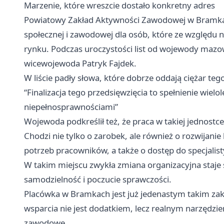
Marzenie, które wreszcie dostało konkretny adres
Powiatowy Zakład Aktywności Zawodowej w Bramkach
społecznej i zawodowej dla osób, które ze względu 
rynku. Podczas uroczystości list od wojewody maz
wicewojewoda Patryk Fajdek.
W liście padły słowa, które dobrze oddają ciężar teg
“Finalizacja tego przedsięwzięcia to spełnienie wiel
niepełnosprawnościami”
Wojewoda podkreślił też, że praca w takiej jednost
Chodzi nie tylko o zarobek, ale również o rozwija
potrzeb pracowników, a także o dostęp do specjalisty
W takim miejscu zwykła zmiana organizacyjna staje 
samodzielność i poczucie sprawczości.
Placówka w Bramkach jest już jedenastym takim za
wsparcia nie jest dodatkiem, lecz realnym narzędzi
zawodowe.