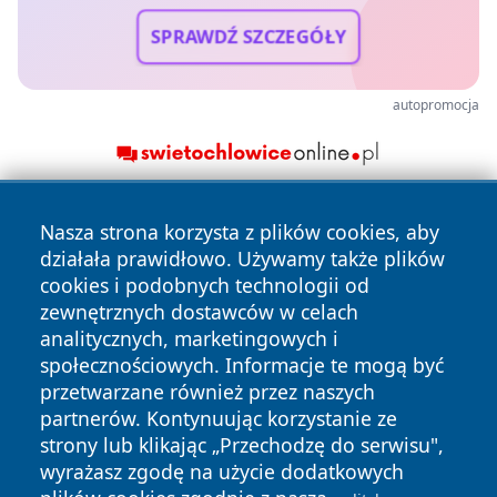
SPRAWDŹ SZCZEGÓŁY
autopromocja
Nasza strona korzysta z plików cookies, aby
działała prawidłowo. Używamy także plików
cookies i podobnych technologii od
zewnętrznych dostawców w celach
analitycznych, marketingowych i
Copyright © 2026 echowarszawy.pl Wszystkie prawa
społecznościowych. Informacje te mogą być
zastrzeżone.
przetwarzane również przez naszych
partnerów. Kontynuując korzystanie ze
strony lub klikając „Przechodzę do serwisu",
Polityka
Polityka
News
Autorzy
wyrażasz zgodę na użycie dodatkowych
Prywatności
Cookies