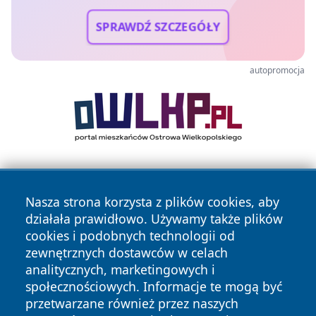
SPRAWDŹ SZCZEGÓŁY
autopromocja
Nasza strona korzysta z plików cookies, aby
działała prawidłowo. Używamy także plików
cookies i podobnych technologii od
zewnętrznych dostawców w celach
Copyright © 2026 echowarszawy.pl Wszystkie prawa
analitycznych, marketingowych i
zastrzeżone.
społecznościowych. Informacje te mogą być
przetwarzane również przez naszych