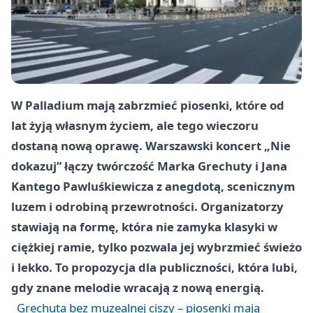
W Palladium mają zabrzmieć piosenki, które od
lat żyją własnym życiem, ale tego wieczoru
dostaną nową oprawę. Warszawski koncert „Nie
dokazuj” łączy twórczość Marka Grechuty i Jana
Kantego Pawluśkiewicza z anegdotą, scenicznym
luzem i odrobiną przewrotności. Organizatorzy
stawiają na formę, która nie zamyka klasyki w
ciężkiej ramie, tylko pozwala jej wybrzmieć świeżo
i lekko. To propozycja dla publiczności, która lubi,
gdy znane melodie wracają z nową energią.
Grechuta bez muzealnej ciszy – piosenki mają