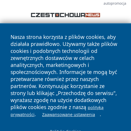
autopromocja
Nasza strona korzysta z plików cookies, aby
działała prawidłowo. Używamy także plików
cookies i podobnych technologii od
zewnętrznych dostawców w celach
analitycznych, marketingowych i
Copyright © 2026 echowarszawy.pl Wszystkie prawa
zastrzeżone.
społecznościowych. Informacje te mogą być
przetwarzane również przez naszych
partnerów. Kontynuując korzystanie ze
Polityka
Polityka
strony lub klikając „Przechodzę do serwisu",
News
Autorzy
Prywatności
Cookies
wyrażasz zgodę na użycie dodatkowych
plików cookies zgodnie z naszą
polityką
.
.
prywatności
Zaawansowane ustawienia