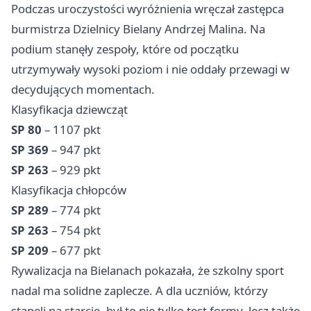
Podczas uroczystości wyróżnienia wręczał zastępca
burmistrza Dzielnicy Bielany Andrzej Malina. Na
podium stanęły zespoły, które od początku
utrzymywały wysoki poziom i nie oddały przewagi w
decydujących momentach.
Klasyfikacja dziewcząt
SP 80
– 1107 pkt
SP 369
– 947 pkt
SP 263
– 929 pkt
Klasyfikacja chłopców
SP 289
– 774 pkt
SP 263
– 754 pkt
SP 209
– 677 pkt
Rywalizacja na Bielanach pokazała, że szkolny sport
nadal ma solidne zaplecze. A dla uczniów, którzy
stanęli na starcie, był to nie tylko test formy, lecz także