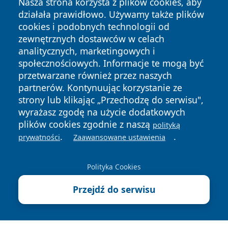
Nasza strona korzysta z plików cookies, aby
działała prawidłowo. Używamy także plików
cookies i podobnych technologii od
zewnętrznych dostawców w celach
analitycznych, marketingowych i
społecznościowych. Informacje te mogą być
Copyright © 2026 echowarszawy.pl Wszystkie prawa
przetwarzane również przez naszych
zastrzeżone.
partnerów. Kontynuując korzystanie ze
strony lub klikając „Przechodzę do serwisu",
wyrażasz zgodę na użycie dodatkowych
Polityka
Polityka
News
Autorzy
plików cookies zgodnie z naszą
Prywatności
Cookies
polityką
.
.
prywatności
Zaawansowane ustawienia
Polityka Cookies
Przejdź do serwisu