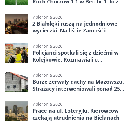
Ruch Chorzów 1:1 w Betclic 1. lidze.
Lider stracił punkty u siebie
7 sierpnia 2026
Z Białołęki ruszą na jednodniowe
wycieczki. Na liście Zamość i
Kraków
7 sierpnia 2026
Policjanci spotkali się z dziećmi w
Kolejkowie. Rozmawiali o
wakacyjnych zagrożeniach
7 sierpnia 2026
Burze zerwały dachy na Mazowszu.
Strażacy interweniowali ponad 250
razy
7 sierpnia 2026
Prace na ul. Loteryjki. Kierowców
czekają utrudnienia na Bielanach