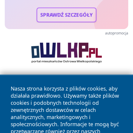
SPRAWDŹ SZCZEGÓŁY
autopromocja
Nasza strona korzysta z plików cookies, aby
działała prawidłowo. Używamy także plików
cookies i podobnych technologii od
zewnętrznych dostawców w celach
Copyright © 2026 echowarszawy.pl Wszystkie prawa
analitycznych, marketingowych i
zastrzeżone.
społecznościowych. Informacje te mogą być
przetwarzane również przez naszych