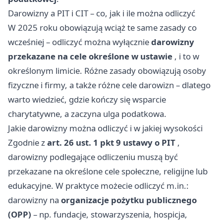
Darowizny a PIT i CIT – co, jak i ile można odliczyć
W 2025 roku obowiązują wciąż te same zasady co
wcześniej – odliczyć można wyłącznie
darowizny
przekazane na cele określone w ustawie
, i to w
określonym limicie. Różne zasady obowiązują osoby
fizyczne i firmy, a także różne cele darowizn – dlatego
warto wiedzieć, gdzie kończy się wsparcie
charytatywne, a zaczyna ulga podatkowa.
Jakie darowizny można odliczyć i w jakiej wysokości
Zgodnie z
art. 26 ust. 1 pkt 9 ustawy o PIT
,
darowizny podlegające odliczeniu muszą być
przekazane na określone cele społeczne, religijne lub
edukacyjne. W praktyce możecie odliczyć m.in.:
darowizny na
organizacje pożytku publicznego
(OPP)
– np. fundacje, stowarzyszenia, hospicja,