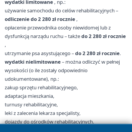
wydatki limitowane
, np.:
używanie samochodu do celów rehabilitacyjnych –
odliczenie do 2 280 zł rocznie
,
opłacenie przewodnika osoby niewidomej lub z
dysfunkcją narządu ruchu – także
do 2 280 zł rocznie
,
utrzymanie psa asystującego –
do 2 280 zł rocznie
.
wydatki nielimitowane
– można odliczyć w pełnej
wysokości (o ile zostały odpowiednio
udokumentowane), np.:
zakup sprzętu rehabilitacyjnego,
adaptacja mieszkania,
turnusy rehabilitacyjne,
leki z zalecenia lekarza specjalisty,
dojazdy do ośrodków rehabilitacyjnych.
W praktyce oznacza to, że łączna wartość ulgi w