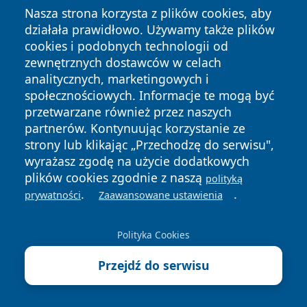
Nasza strona korzysta z plików cookies, aby
zeznaniu PIT może sięgać
nawet kilkunastu tysięcy
działała prawidłowo. Używamy także plików
złotych rocznie
, co przy skali podatkowej 17%
cookies i podobnych technologii od
przekłada się na oszczędność rzędu 2 000–3 000 zł.
zewnętrznych dostawców w celach
Kto może skorzystać i jakie schorzenia lub sytuacje
analitycznych, marketingowych i
obejmuje ulga
społecznościowych. Informacje te mogą być
przetwarzane również przez naszych
Prawo do ulgi mają:
partnerów. Kontynuując korzystanie ze
osoby posiadające orzeczenie o
strony lub klikając „Przechodzę do serwisu",
niepełnosprawności
, niezależnie od stopnia (lekki,
wyrażasz zgodę na użycie dodatkowych
umiarkowany, znaczny),
plików cookies zgodnie z naszą
polityką
.
.
osoby utrzymujące osoby niepełnosprawne
– np.
prywatności
Zaawansowane ustawienia
dzieci, małżonków, rodziców, pod warunkiem że
dochody tych osób nie przekraczają
19 061,28 zł
Polityka Cookies
brutto rocznie
(limit na 2025 rok).
Przejdź do serwisu
Ulga obejmuje zarówno schorzenia trwałe (np.
porażenie mózgowe, SM, padaczka, autyzm,