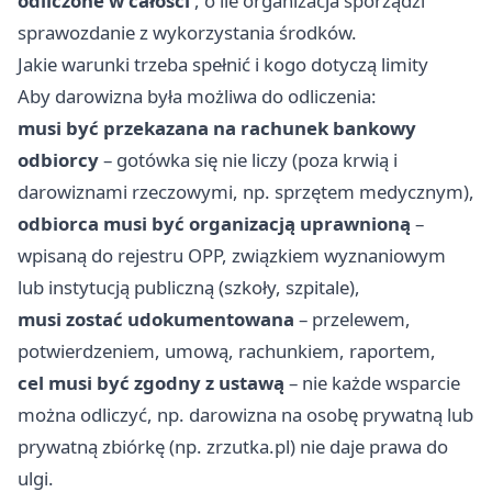
odliczone w całości
, o ile organizacja sporządzi
sprawozdanie z wykorzystania środków.
Jakie warunki trzeba spełnić i kogo dotyczą limity
Aby darowizna była możliwa do odliczenia:
musi być przekazana na rachunek bankowy
odbiorcy
– gotówka się nie liczy (poza krwią i
darowiznami rzeczowymi, np. sprzętem medycznym),
odbiorca musi być organizacją uprawnioną
–
wpisaną do rejestru OPP, związkiem wyznaniowym
lub instytucją publiczną (szkoły, szpitale),
musi zostać udokumentowana
– przelewem,
potwierdzeniem, umową, rachunkiem, raportem,
cel musi być zgodny z ustawą
– nie każde wsparcie
można odliczyć, np. darowizna na osobę prywatną lub
prywatną zbiórkę (np. zrzutka.pl) nie daje prawa do
ulgi.