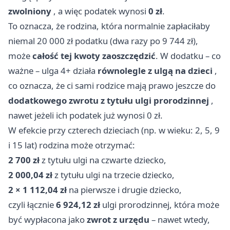
zwolniony
, a więc podatek wynosi
0 zł
.
To oznacza, że rodzina, która normalnie zapłaciłaby
niemal 20 000 zł podatku (dwa razy po 9 744 zł),
może
całość tej kwoty zaoszczędzić
. W dodatku – co
ważne – ulga 4+ działa
równolegle z ulgą na dzieci
,
co oznacza, że ci sami rodzice mają prawo jeszcze do
dodatkowego zwrotu z tytułu ulgi prorodzinnej
,
nawet jeżeli ich podatek już wynosi 0 zł.
W efekcie przy czterech dzieciach (np. w wieku: 2, 5, 9
i 15 lat) rodzina może otrzymać:
2 700 zł
z tytułu ulgi na czwarte dziecko,
2 000,04 zł
z tytułu ulgi na trzecie dziecko,
2 × 1 112,04 zł
na pierwsze i drugie dziecko,
czyli łącznie
6 924,12 zł
ulgi prorodzinnej, która może
być wypłacona jako
zwrot z urzędu
– nawet wtedy,