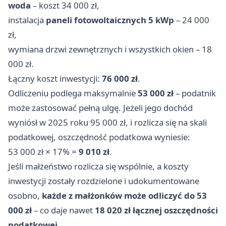
woda
– koszt 34 000 zł,
instalacja
paneli fotowoltaicznych 5 kWp
– 24 000
zł,
wymiana drzwi zewnętrznych i wszystkich okien – 18
000 zł.
Łączny koszt inwestycji:
76 000 zł
.
Odliczeniu podlega maksymalnie
53 000 zł
– podatnik
może zastosować pełną ulgę. Jeżeli jego dochód
wyniósł w 2025 roku 95 000 zł, i rozlicza się na skali
podatkowej, oszczędność podatkowa wyniesie:
53 000 zł × 17% =
9 010 zł
.
Jeśli małżeństwo rozlicza się wspólnie, a koszty
inwestycji zostały rozdzielone i udokumentowane
osobno,
każde z małżonków może odliczyć do 53
000 zł
– co daje nawet
18 020 zł łącznej oszczędności
podatkowej
.