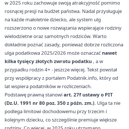
w 2025 roku zachowuje swoją atrakcyjność pomimo
rosnącej presji na budżet państwa. Nadal przysługuje
na każde małoletnie dziecko, ale system ulg
rozszerzono o nowe rozwiązania wspierające rodziny
wielodzietne oraz samotnych rodziców. Warto
dokładnie poznać zasady, ponieważ dobrze rozliczona
ulga podatkowa 2025/2026 może oznaczać
nawet
kilka tysięcy złotych zwrotu podatku
, a w
przypadku rodzin 4+ - jeszcze więcej. Tekst powstał
przy współpracy z portalem
Podatnik.info
, który od
lat wspiera podatników w rozliczeniach.
Podstawę prawną stanowi
art. 27f ustawy o PIT
(Dz.U. 1991 nr 80 poz. 350 z późn. zm.)
. Ulga ta nie
podlega limitowi dochodowemu przy trzecim i
kolejnym dziecku, co szczególnie premiuje większe
rodziny. Co więcej, w 2025 roku utrzymano