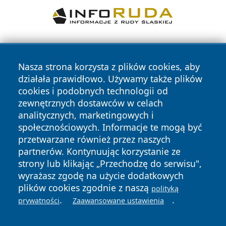
Nasza strona korzysta z plików cookies, aby
działała prawidłowo. Używamy także plików
cookies i podobnych technologii od
zewnętrznych dostawców w celach
Copyright © 2026 echowarszawy.pl Wszystkie prawa
analitycznych, marketingowych i
zastrzeżone.
społecznościowych. Informacje te mogą być
przetwarzane również przez naszych
partnerów. Kontynuując korzystanie ze
Polityka
Polityka
News
Autorzy
strony lub klikając „Przechodzę do serwisu",
Prywatności
Cookies
wyrażasz zgodę na użycie dodatkowych
plików cookies zgodnie z naszą
polityką
.
.
prywatności
Zaawansowane ustawienia