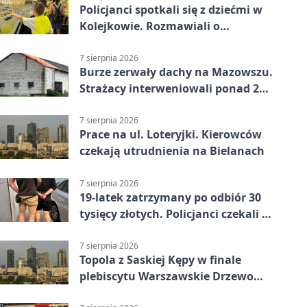
Policjanci spotkali się z dziećmi w
Kolejkowie. Rozmawiali o
wakacyjnych zagrożeniach
7 sierpnia 2026
Burze zerwały dachy na Mazowszu.
Strażacy interweniowali ponad 250
razy
7 sierpnia 2026
Prace na ul. Loteryjki. Kierowców
czekają utrudnienia na Bielanach
7 sierpnia 2026
19-latek zatrzymany po odbiór 30
tysięcy złotych. Policjanci czekali w
mieszkaniu
7 sierpnia 2026
Topola z Saskiej Kępy w finale
plebiscytu Warszawskie Drzewo
Roku