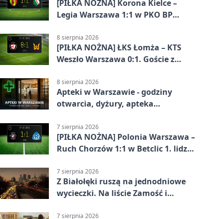
[PIŁKA NOŻNA] Korona Kielce –
Legia Warszawa 1:1 w PKO BP
Ekstraklasie. Goście wypuścili
zwycięstwo z rąk
8 sierpnia 2026
[PIŁKA NOŻNA] ŁKS Łomża – KTS
Weszło Warszawa 0:1. Goście z
Warszawy z ważnym zwycięstwem
w Betclic 3. Lidze Grupa 1 (Grupa I)
8 sierpnia 2026
Apteki w Warszawie - godziny
otwarcia, dyżury, apteka
całodobowa
7 sierpnia 2026
[PIŁKA NOŻNA] Polonia Warszawa –
Ruch Chorzów 1:1 w Betclic 1. lidze.
Lider stracił punkty u siebie
7 sierpnia 2026
Z Białołęki ruszą na jednodniowe
wycieczki. Na liście Zamość i
Kraków
7 sierpnia 2026