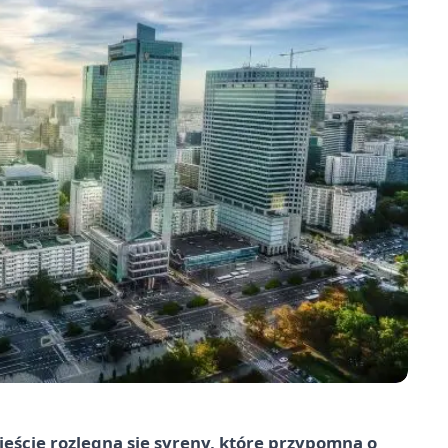
ieście rozlegną się syreny, które przypomną o