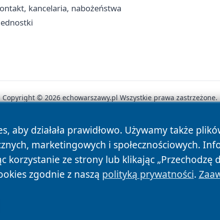
kontakt, kancelaria, nabożeństwa
jednostki
Copyright © 2026 echowarszawy.pl Wszystkie prawa zastrzeżone.
es, aby działała prawidłowo. Używamy także plik
News
Autorzy
Polityka Prywatności
Polityka Cookie
cznych, marketingowych i społecznościowych. Inf
 korzystanie ze strony lub klikając „Przechodzę 
ookies zgodnie z naszą
polityką prywatności
.
Zaaw