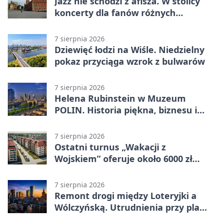
Jazz nie schodzi z afisza. W stolicy
koncerty dla fanów różnych
brzmień
7 sierpnia 2026
Dziewięć łodzi na Wiśle. Niedzielny
pokaz przyciąga wzrok z bulwarów
7 sierpnia 2026
Helena Rubinstein w Muzeum
POLIN. Historia piękna, biznesu i
własnego wizerunku
7 sierpnia 2026
Ostatni turnus „Wakacji z
Wojskiem” oferuje około 6000 zł
brutto
7 sierpnia 2026
Remont drogi między Loteryjki a
Wólczyńską. Utrudnienia przy placu