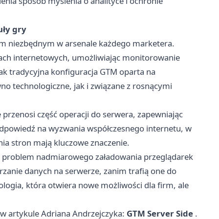
enia sposób myślenia o analityce i ochronie
uły gry
em niezbędnym w arsenale każdego marketera.
nach internetowych, umożliwiając monitorowanie
ak tradycyjna konfiguracja GTM oparta na
o technologiczne, jak i związane z rosnącymi
e przenosi część operacji do serwera, zapewniając
 odpowiedź na wyzwania współczesnego internetu, w
ia stron mają kluczowe znaczenie.
ono problem nadmiarowego załadowania przeglądarek
rzanie danych na serwerze, zanim trafią one do
ogia, która otwiera nowe możliwości dla firm, ale
w artykule Adriana Andrzejczyka:
GTM Server Side
.