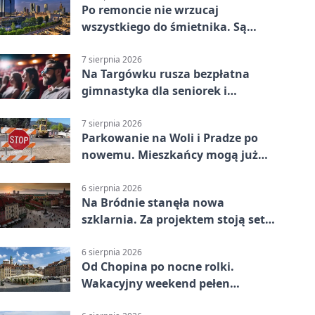
Po remoncie nie wrzucaj
wszystkiego do śmietnika. Są
legalne rozwiązania
7 sierpnia 2026
Na Targówku rusza bezpłatna
gimnastyka dla seniorek i
seniorów
7 sierpnia 2026
Parkowanie na Woli i Pradze po
nowemu. Mieszkańcy mogą już
składać wnioski
6 sierpnia 2026
Na Bródnie stanęła nowa
szklarnia. Za projektem stoją setki
godzin pracy
6 sierpnia 2026
Od Chopina po nocne rolki.
Wakacyjny weekend pełen
pomysłów