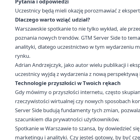
Pytania i odpowiedzi
Uczestnicy będą mieli okazję porozmawiać z ekspert
Dlaczego warto wziąć udział?
Warszawskie spotkanie to nie tylko wykład, ale prz
poznania nowych trendów. GTM Server Side to temat,
analityki, dlatego uczestnictwo w tym wydarzeniu 
rynku.
Adrian Andrzejczyk, jako autor wielu publikacji i e
uczestnicy wyjdą z wydarzenia z nową perspektywą i
Technologie przyszłości w Twoich rękach
Gdy mówimy o przyszłości internetu, często skupiamy 
rzeczywistości wirtualnej czy nowych sposobach komu
Server Side budują fundamenty tych zmian, pozwalają
szacunkiem dla prywatności użytkowników.
Spotkanie w Warszawie to szansa, by dowiedzieć się w
marketingu i analityki. Czy jesteś gotowy, by być czę