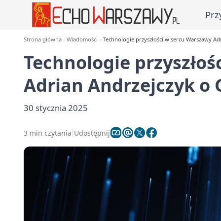
Prz
Strona główna
Wiadomości
Technologie przyszłości w sercu Warszawy Ad
Technologie przyszłoś
Adrian Andrzejczyk o 
30 stycznia 2025
3 min czytania
Udostępnij