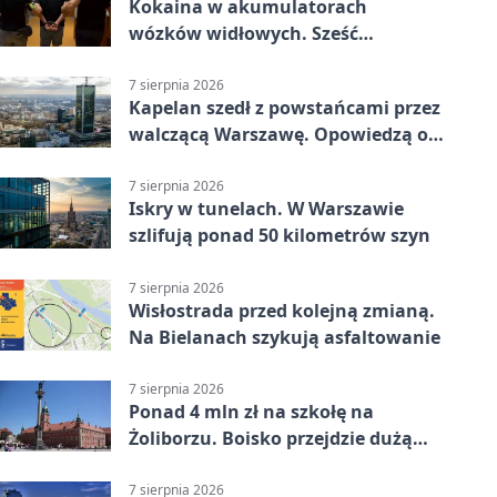
Kokaina w akumulatorach
wózków widłowych. Sześć
zatrzymań w pięciu
województwach
7 sierpnia 2026
Kapelan szedł z powstańcami przez
walczącą Warszawę. Opowiedzą o
nim w muzeum
7 sierpnia 2026
Iskry w tunelach. W Warszawie
szlifują ponad 50 kilometrów szyn
7 sierpnia 2026
Wisłostrada przed kolejną zmianą.
Na Bielanach szykują asfaltowanie
7 sierpnia 2026
Ponad 4 mln zł na szkołę na
Żoliborzu. Boisko przejdzie dużą
zmianę
7 sierpnia 2026