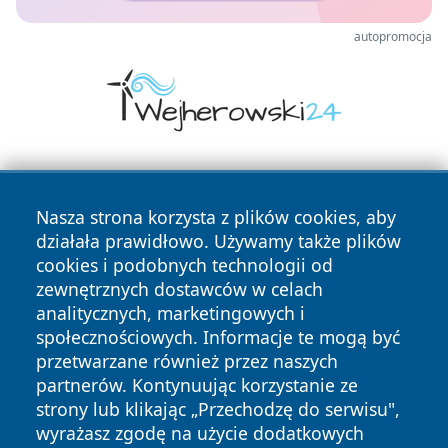
autopromocja
Nasza strona korzysta z plików cookies, aby
działała prawidłowo. Używamy także plików
cookies i podobnych technologii od
zewnętrznych dostawców w celach
Copyright © 2026 echowarszawy.pl Wszystkie prawa
analitycznych, marketingowych i
zastrzeżone.
społecznościowych. Informacje te mogą być
przetwarzane również przez naszych
partnerów. Kontynuując korzystanie ze
Polityka
Polityka
News
Autorzy
strony lub klikając „Przechodzę do serwisu",
Prywatności
Cookies
wyrażasz zgodę na użycie dodatkowych