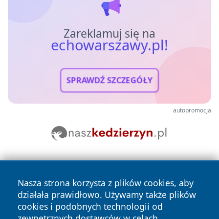
Zareklamuj się na
echowarszawy.pl!
SPRAWDŹ SZCZEGÓŁY
autopromocja
Nasza strona korzysta z plików cookies, aby
działała prawidłowo. Używamy także plików
cookies i podobnych technologii od
zewnętrznych dostawców w celach