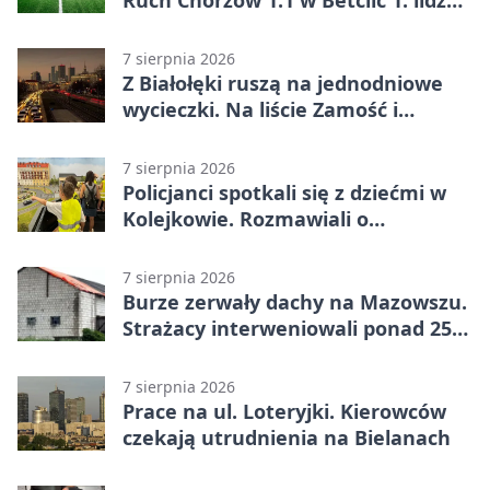
Ruch Chorzów 1:1 w Betclic 1. lidze.
Lider stracił punkty u siebie
7 sierpnia 2026
Z Białołęki ruszą na jednodniowe
wycieczki. Na liście Zamość i
Kraków
7 sierpnia 2026
Policjanci spotkali się z dziećmi w
Kolejkowie. Rozmawiali o
wakacyjnych zagrożeniach
7 sierpnia 2026
Burze zerwały dachy na Mazowszu.
Strażacy interweniowali ponad 250
razy
7 sierpnia 2026
Prace na ul. Loteryjki. Kierowców
czekają utrudnienia na Bielanach