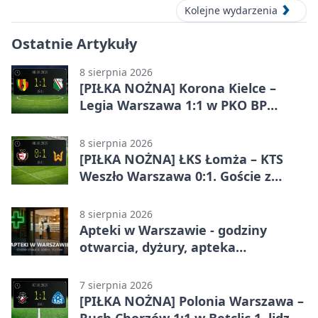
Kolejne wydarzenia
Ostatnie Artykuły
8 sierpnia 2026
[PIŁKA NOŻNA] Korona Kielce –
Legia Warszawa 1:1 w PKO BP
Ekstraklasie. Goście wypuścili
zwycięstwo z rąk
8 sierpnia 2026
[PIŁKA NOŻNA] ŁKS Łomża – KTS
Weszło Warszawa 0:1. Goście z
Warszawy z ważnym zwycięstwem
w Betclic 3. Lidze Grupa 1 (Grupa I)
8 sierpnia 2026
Apteki w Warszawie - godziny
otwarcia, dyżury, apteka
całodobowa
7 sierpnia 2026
[PIŁKA NOŻNA] Polonia Warszawa –