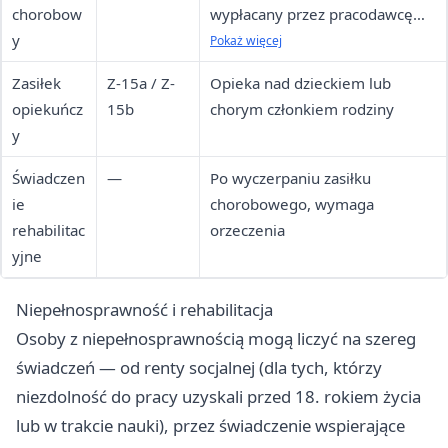
chorobow
wypłacany przez pracodawcę
y
lub ZUS
Pokaż więcej
Zasiłek
Z-15a / Z-
Opieka nad dzieckiem lub
opiekuńcz
15b
chorym członkiem rodziny
y
Świadczen
—
Po wyczerpaniu zasiłku
ie
chorobowego, wymaga
rehabilitac
orzeczenia
yjne
Niepełnosprawność i rehabilitacja
Osoby z niepełnosprawnością mogą liczyć na szereg
świadczeń — od renty socjalnej (dla tych, którzy
niezdolność do pracy uzyskali przed 18. rokiem życia
lub w trakcie nauki), przez świadczenie wspierające