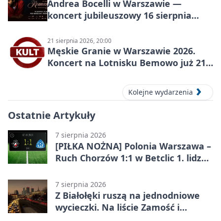
Andrea Bocelli w Warszawie —
koncert jubileuszowy 16 sierpnia
2026
21 sierpnia 2026, 20:00
Męskie Granie w Warszawie 2026.
Koncert na Lotnisku Bemowo już 21
sierpnia
Kolejne wydarzenia
Ostatnie Artykuły
7 sierpnia 2026
[PIŁKA NOŻNA] Polonia Warszawa –
Ruch Chorzów 1:1 w Betclic 1. lidze.
Lider stracił punkty u siebie
7 sierpnia 2026
Z Białołęki ruszą na jednodniowe
wycieczki. Na liście Zamość i
Kraków