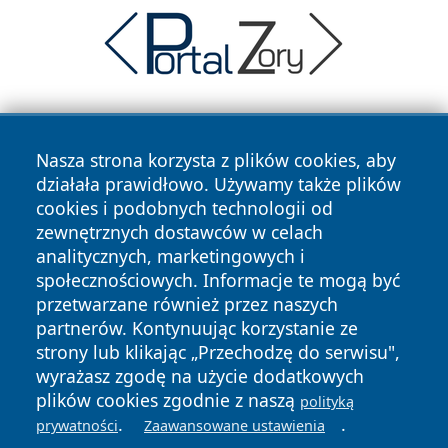
Nasza strona korzysta z plików cookies, aby
działała prawidłowo. Używamy także plików
cookies i podobnych technologii od
zewnętrznych dostawców w celach
Copyright © 2026 echowarszawy.pl Wszystkie prawa
analitycznych, marketingowych i
zastrzeżone.
społecznościowych. Informacje te mogą być
przetwarzane również przez naszych
partnerów. Kontynuując korzystanie ze
Polityka
Polityka
News
Autorzy
strony lub klikając „Przechodzę do serwisu",
Prywatności
Cookies
wyrażasz zgodę na użycie dodatkowych
plików cookies zgodnie z naszą
polityką
.
.
prywatności
Zaawansowane ustawienia