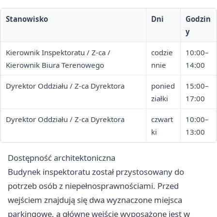
Stanowisko
Dni
Godzin
y
Kierownik Inspektoratu / Z-ca /
codzie
10:00–
Kierownik Biura Terenowego
nnie
14:00
Dyrektor Oddziału / Z-ca Dyrektora
ponied
15:00–
ziałki
17:00
Dyrektor Oddziału / Z-ca Dyrektora
czwart
10:00–
ki
13:00
Dostępność architektoniczna
Budynek inspektoratu został przystosowany do
potrzeb osób z niepełnosprawnościami. Przed
wejściem znajdują się dwa wyznaczone miejsca
parkingowe, a główne wejście wyposażone jest w