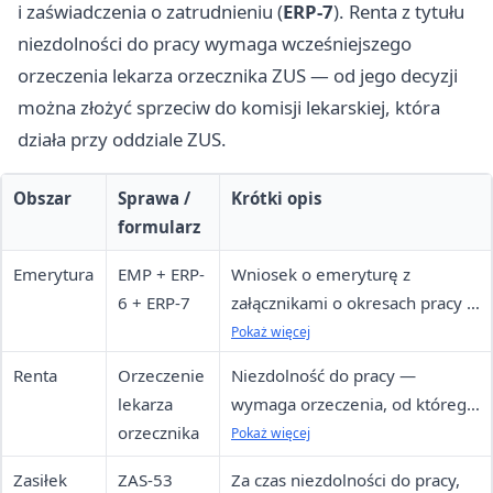
i zaświadczenia o zatrudnieniu (
ERP-7
). Renta z tytułu
niezdolności do pracy wymaga wcześniejszego
orzeczenia lekarza orzecznika ZUS — od jego decyzji
można złożyć sprzeciw do komisji lekarskiej, która
działa przy oddziale ZUS.
Obszar
Sprawa /
Krótki opis
formularz
Emerytura
EMP + ERP-
Wniosek o emeryturę z
6 + ERP-7
załącznikami o okresach pracy i
zarobkach
Pokaż więcej
Renta
Orzeczenie
Niezdolność do pracy —
lekarza
wymaga orzeczenia, od którego
orzecznika
można się odwołać
Pokaż więcej
Zasiłek
ZAS-53
Za czas niezdolności do pracy,