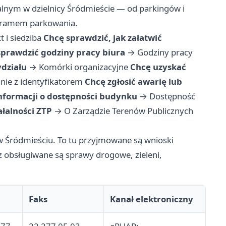
nym w dzielnicy Śródmieście — od parkingów i
ogramem parkowania.
t i siedziba
Chcę sprawdzić, jak załatwić
sprawdzić godziny pracy biura
→
Godziny pracy
działu
→
Komórki organizacyjne
Chcę uzyskać
nie z identyfikatorem
Chcę zgłosić awarię lub
nformacji o dostępności budynku
→
Dostępność
ałalności ZTP
→
O Zarządzie Terenów Publicznych
 w Śródmieściu. To tu przyjmowane są wnioski
 obsługiwane są sprawy drogowe, zieleni,
Faks
Kanał elektroniczny