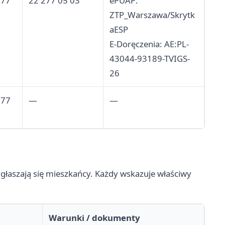
277
22 277 05 03
ePUAP:
ZTP_Warszawa/Skrytk
aESP
E-Doręczenia: AE:PL-
43044-93189-TVIGS-
26
277
—
—
zgłaszają się mieszkańcy. Każdy wskazuje właściwy
Warunki / dokumenty