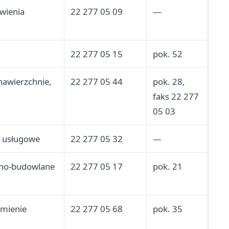
wienia
22 277 05 09
—
22 277 05 15
pok. 52
awierzchnie,
22 277 05 44
pok. 28,
faks 22 277
05 03
i usługowe
22 277 05 32
—
jno-budowlane
22 277 05 17
pok. 21
 mienie
22 277 05 68
pok. 35