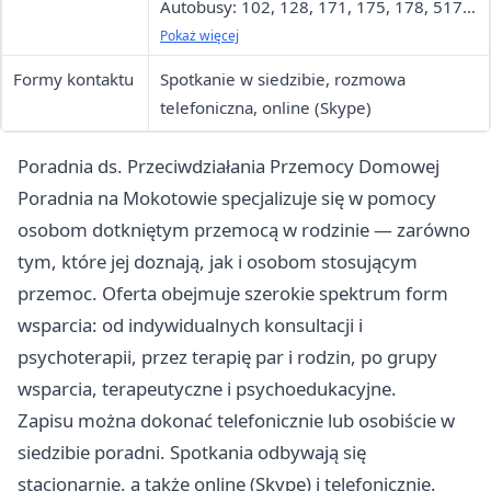
Autobusy: 102, 128, 171, 175, 178, 517,
520; Tramwaje: 4, 15, 18, 35, 36 —
Pokaż więcej
przystanek Metro Świętokrzyska
Formy kontaktu
Spotkanie w siedzibie, rozmowa
telefoniczna, online (Skype)
Poradnia ds. Przeciwdziałania Przemocy Domowej
Poradnia na Mokotowie specjalizuje się w pomocy
osobom dotkniętym przemocą w rodzinie — zarówno
tym, które jej doznają, jak i osobom stosującym
przemoc. Oferta obejmuje szerokie spektrum form
wsparcia: od indywidualnych konsultacji i
psychoterapii, przez terapię par i rodzin, po grupy
wsparcia, terapeutyczne i psychoedukacyjne.
Zapisu można dokonać telefonicznie lub osobiście w
siedzibie poradni. Spotkania odbywają się
stacjonarnie, a także online (Skype) i telefonicznie.