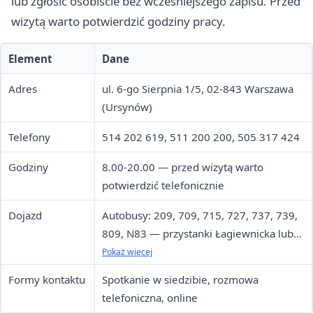
lub zgłosić osobiście bez wcześniejszego zapisu. Przed
wizytą warto potwierdzić godziny pracy.
Element
Dane
Adres
ul. 6-go Sierpnia 1/5, 02-843 Warszawa
(Ursynów)
Telefony
514 202 619, 511 200 200, 505 317 424
Godziny
8.00-20.00 — przed wizytą warto
potwierdzić telefonicznie
Dojazd
Autobusy: 209, 709, 715, 727, 737, 739,
809, N83 — przystanki Łagiewnicka lub
Pelikanów
Pokaż więcej
Formy kontaktu
Spotkanie w siedzibie, rozmowa
telefoniczna, online