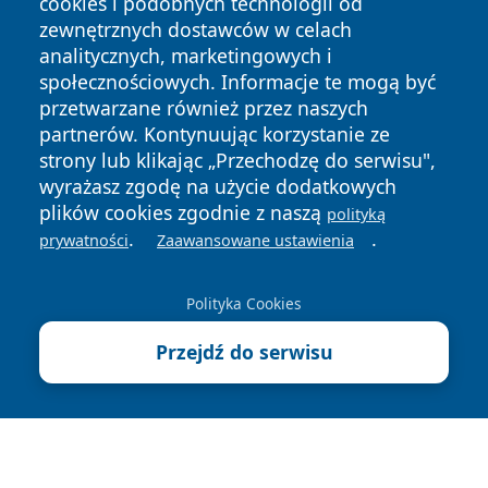
cookies i podobnych technologii od
zewnętrznych dostawców w celach
analitycznych, marketingowych i
społecznościowych. Informacje te mogą być
przetwarzane również przez naszych
partnerów. Kontynuując korzystanie ze
Copyright © 2026 echowarszawy.pl Wszystkie prawa
zastrzeżone.
strony lub klikając „Przechodzę do serwisu",
wyrażasz zgodę na użycie dodatkowych
plików cookies zgodnie z naszą
polityką
Polityka
Polityka
.
.
prywatności
Zaawansowane ustawienia
News
Autorzy
Prywatności
Cookies
Polityka Cookies
Przejdź do serwisu