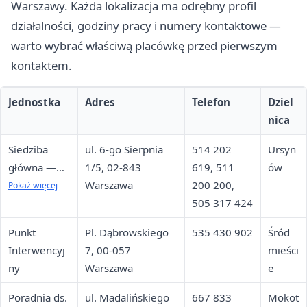
Warszawy. Każda lokalizacja ma odrębny profil
działalności, godziny pracy i numery kontaktowe —
warto wybrać właściwą placówkę przed pierwszym
kontaktem.
Jednostka
Adres
Telefon
Dziel
nica
Siedziba
ul. 6-go Sierpnia
514 202
Ursyn
główna —
1/5, 02-843
619, 511
ów
Dział
Warszawa
200 200,
Pokaż więcej
Interwencji
505 317 424
Kryzysowej,
Punkt
Pl. Dąbrowskiego
535 430 902
Śród
Hostel,
Interwencyj
7, 00-057
mieści
Rejestracja,
ny
Warszawa
e
Poradnia,
Sekretariat
Poradnia ds.
ul. Madalińskiego
667 833
Mokot