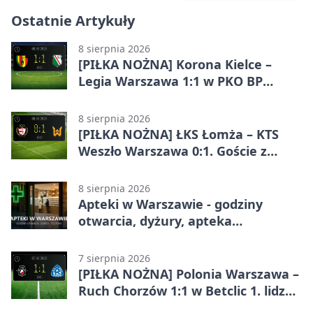
Ostatnie Artykuły
8 sierpnia 2026
[PIŁKA NOŻNA] Korona Kielce –
Legia Warszawa 1:1 w PKO BP
Ekstraklasie. Goście wypuścili
zwycięstwo z rąk
8 sierpnia 2026
[PIŁKA NOŻNA] ŁKS Łomża – KTS
Weszło Warszawa 0:1. Goście z
Warszawy z ważnym zwycięstwem
w Betclic 3. Lidze Grupa 1 (Grupa I)
8 sierpnia 2026
Apteki w Warszawie - godziny
otwarcia, dyżury, apteka
całodobowa
7 sierpnia 2026
[PIŁKA NOŻNA] Polonia Warszawa –
Ruch Chorzów 1:1 w Betclic 1. lidze.
Lider stracił punkty u siebie