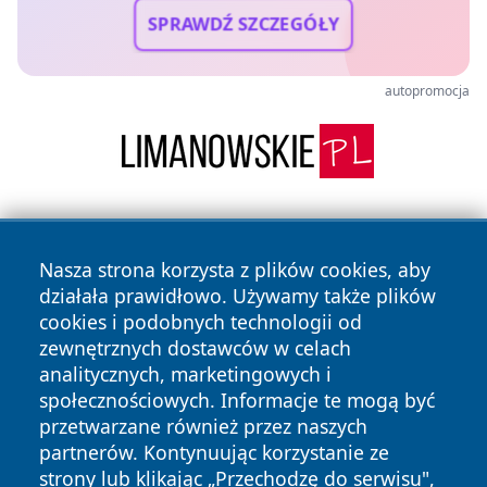
SPRAWDŹ SZCZEGÓŁY
autopromocja
Nasza strona korzysta z plików cookies, aby
działała prawidłowo. Używamy także plików
cookies i podobnych technologii od
zewnętrznych dostawców w celach
Copyright © 2026 echowarszawy.pl Wszystkie prawa
analitycznych, marketingowych i
zastrzeżone.
społecznościowych. Informacje te mogą być
przetwarzane również przez naszych
partnerów. Kontynuując korzystanie ze
Polityka
Polityka
News
Autorzy
strony lub klikając „Przechodzę do serwisu",
Prywatności
Cookies