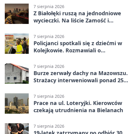
7 sierpnia 2026
Z Białołęki ruszą na jednodniowe
wycieczki. Na liście Zamość i
Kraków
7 sierpnia 2026
Policjanci spotkali się z dziećmi w
Kolejkowie. Rozmawiali o
wakacyjnych zagrożeniach
7 sierpnia 2026
Burze zerwały dachy na Mazowszu.
Strażacy interweniowali ponad 250
razy
7 sierpnia 2026
Prace na ul. Loteryjki. Kierowców
czekają utrudnienia na Bielanach
7 sierpnia 2026
19-latek zatrzymany po odbiór 30