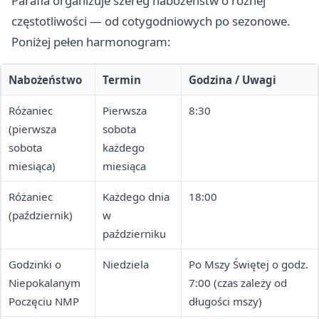
Parafia organizuje szereg nabożeństw o różnej
częstotliwości — od cotygodniowych po sezonowe.
Poniżej pełen harmonogram:
Nabożeństwo
Termin
Godzina / Uwagi
Różaniec
Pierwsza
8:30
(pierwsza
sobota
sobota
każdego
miesiąca)
miesiąca
Różaniec
Każdego dnia
18:00
(październik)
w
październiku
Godzinki o
Niedziela
Po Mszy Świętej o godz.
Niepokalanym
7:00 (czas zależy od
Poczęciu NMP
długości mszy)