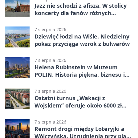
Jazz nie schodzi z afisza. W stolicy
koncerty dla fanów różnych
brzmień
7 sierpnia 2026
Dziewięć łodzi na Wiśle. Niedzielny
pokaz przyciąga wzrok z bulwarów
7 sierpnia 2026
Helena Rubinstein w Muzeum
POLIN. Historia piękna, biznesu i
własnego wizerunku
7 sierpnia 2026
Ostatni turnus „Wakacji z
Wojskiem” oferuje około 6000 zł
brutto
7 sierpnia 2026
Remont drogi między Loteryjki a
Wólczyńską. Utrudnienia przy placu