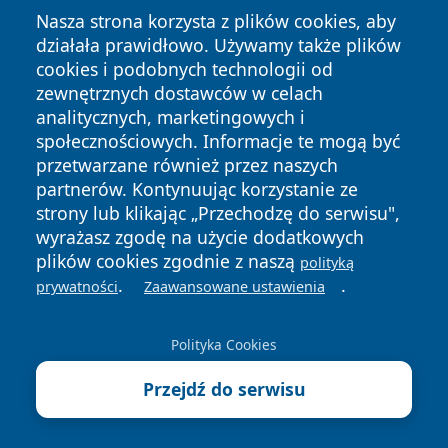
Nasza strona korzysta z plików cookies, aby
działała prawidłowo. Używamy także plików
cookies i podobnych technologii od
zewnętrznych dostawców w celach
analitycznych, marketingowych i
społecznościowych. Informacje te mogą być
Copyright © 2026 echowarszawy.pl Wszystkie prawa
przetwarzane również przez naszych
zastrzeżone.
partnerów. Kontynuując korzystanie ze
strony lub klikając „Przechodzę do serwisu",
wyrażasz zgodę na użycie dodatkowych
Polityka
Polityka
News
Autorzy
plików cookies zgodnie z naszą
Prywatności
Cookies
polityką
.
.
prywatności
Zaawansowane ustawienia
Polityka Cookies
Przejdź do serwisu