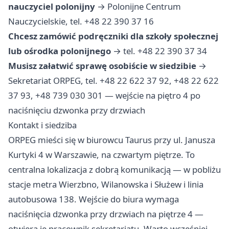
nauczyciel polonijny
→ Polonijne Centrum
Nauczycielskie, tel. +48 22 390 37 16
Chcesz zamówić podręczniki dla szkoły społecznej
lub ośrodka polonijnego
→ tel. +48 22 390 37 34
Musisz załatwić sprawę osobiście w siedzibie
→
Sekretariat ORPEG, tel. +48 22 622 37 92, +48 22 622
37 93, +48 739 030 301 — wejście na piętro 4 po
naciśnięciu dzwonka przy drzwiach
Kontakt i siedziba
ORPEG mieści się w biurowcu Taurus przy ul. Janusza
Kurtyki 4 w Warszawie, na czwartym piętrze. To
centralna lokalizacja z dobrą komunikacją — w pobliżu
stacje metra Wierzbno, Wilanowska i Służew i linia
autobusowa 138. Wejście do biura wymaga
naciśnięcia dzwonka przy drzwiach na piętrze 4 —
otwiera je pracownik sekretariatu. Warto wcześniej