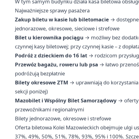
W tym samym budynku działa kasa biletowa obsługuj
Najważniejsze sprawy pasażera
Zakup biletu w kasie lub biletomacie
→ dostępne n
jednorazowe, okresowe, sieciowe i strefowe
Bilet u kierownika pociągu
→ możliwy bez dodatkow
czynnej kasy biletowej; przy czynnej kasie – z dopłat
Podróż z dzieckiem do 16 lat
→ rodzicom przysługu
Przewóz bagażu, roweru lub psa
→ łatwo przenośn
podróżują bezpłatnie
Bilety okresowe ZTM
→ uprawniają do korzystania 
sekcji poniżej)
Mazobilet i Wspólny Bilet Samorządowy
→ oferty 
przewoźnikami regionalnymi
Bilety jednorazowe, okresowe i strefowe
Oferta biletowa Kolei Mazowieckich obejmuje ulgi 
37%, 49%, 50%, 51%, 78%, 93%, 95% i 100%. Szcze