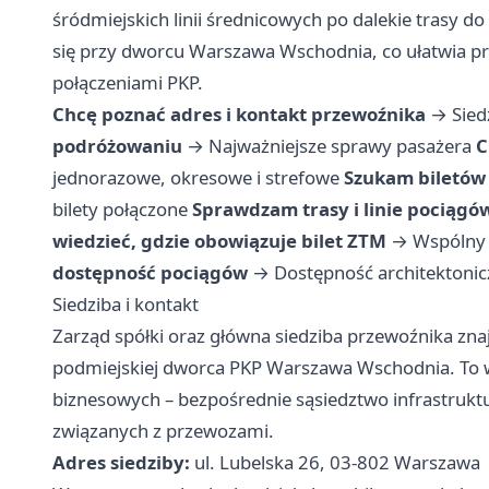
śródmiejskich linii średnicowych po dalekie trasy do
się przy dworcu Warszawa Wschodnia, co ułatwia p
połączeniami PKP.
Chcę poznać adres i kontakt przewoźnika
→
Sied
podróżowaniu
→
Najważniejsze sprawy pasażera
C
jednorazowe, okresowe i strefowe
Szukam biletów 
bilety połączone
Sprawdzam trasy i linie pociągó
wiedzieć, gdzie obowiązuje bilet ZTM
→
Wspólny 
dostępność pociągów
→
Dostępność architektonic
Siedziba i kontakt
Zarząd spółki oraz główna siedziba przewoźnika zna
podmiejskiej dworca PKP Warszawa Wschodnia. To wy
biznesowych – bezpośrednie sąsiedztwo infrastruktu
związanych z przewozami.
Adres siedziby:
ul. Lubelska 26, 03-802 Warszawa