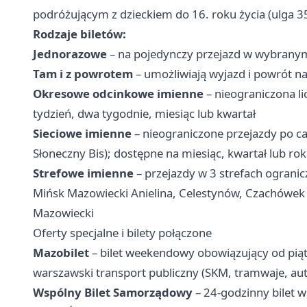
podróżującym z dzieckiem do 16. roku życia (ulga 3
Rodzaje biletów:
Jednorazowe
– na pojedynczy przejazd w wybrany
Tam i z powrotem
– umożliwiają wyjazd i powrót n
Okresowe odcinkowe imienne
– nieograniczona l
tydzień, dwa tygodnie, miesiąc lub kwartał
Sieciowe imienne
– nieograniczone przejazdy po ca
Słoneczny Bis); dostępne na miesiąc, kwartał lub rok
Strefowe imienne
– przejazdy w 3 strefach ogranic
Mińsk Mazowiecki Anielina, Celestynów, Czachówek 
Mazowiecki
Oferty specjalne i bilety połączone
Mazobilet
– bilet weekendowy obowiązujący od piąt
warszawski transport publiczny (SKM, tramwaje, auto
Wspólny Bilet Samorządowy
– 24-godzinny bilet