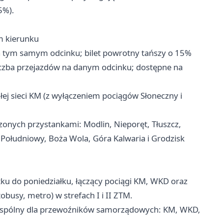
5%).
m kierunku
a tym samym odcinku; bilet powrotny tańszy o 15%
iczba przejazdów na danym odcinku; dostępne na
łej sieci KM (z wyłączeniem pociągów Słoneczny i
zonych przystankami: Modlin, Nieporęt, Tłuszcz,
Południowy, Boża Wola, Góra Kalwaria i Grodzisk
ku do poniedziałku, łączący pociągi KM, WKD oraz
busy, metro) w strefach I i II ZTM.
 wspólny dla przewoźników samorządowych: KM, WKD,