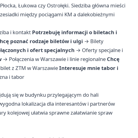
 Płocka, Łukowa czy Ostrołęki. Siedziba główna mieści
rzesiadki między pociągami KM a dalekobieżnymi
ziba i kontakt
Potrzebuję informacji o biletach i
hcę poznać rodzaje biletów i ulgi
→
Bilety
łączonych i ofert specjalnych
→
Oferty specjalne i
w
→
Połączenia w Warszawie i linie regionalne
Chcę
bilet z ZTM w Warszawie
Interesuje mnie tabor i
zna i tabor
jdują się w budynku przylegającym do hali
godna lokalizacja dla interesantów i partnerów
ry kolejowej ułatwia sprawne załatwianie spraw