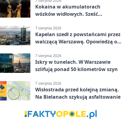
7 sierpnia 2026
Kokaina w akumulatorach
wózków widłowych. Sześć
zatrzymań w pięciu
województwach
7 sierpnia 2026
Kapelan szedł z powstańcami przez
walczącą Warszawę. Opowiedzą o
nim w muzeum
7 sierpnia 2026
Iskry w tunelach. W Warszawie
szlifują ponad 50 kilometrów szyn
7 sierpnia 2026
Wisłostrada przed kolejną zmianą.
Na Bielanach szykują asfaltowanie