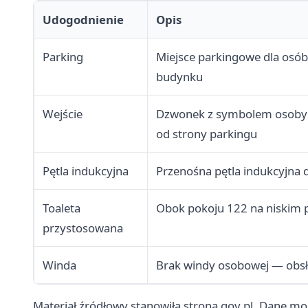
Udogodnienie
Opis
Parking
Miejsce parkingowe dla osó
budynku
Wejście
Dzwonek z symbolem osoby n
od strony parkingu
Pętla indukcyjna
Przenośna pętla indukcyjna
Toaleta
Obok pokoju 122 na niskim 
przystosowana
Winda
Brak windy osobowej — obsł
Materiał źródłowy stanowiła strona gov.pl. Dane mog