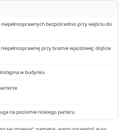
b niepełnosprawnych bezpośrednio przy wejściu do
iepełnosprawnej przy bramie wjazdowej; dojście
 dostępna w budynku
parterze
uga na poziomie niskiego parteru
ą się zmieniać; pamiętaj, warto sprawdzić je na