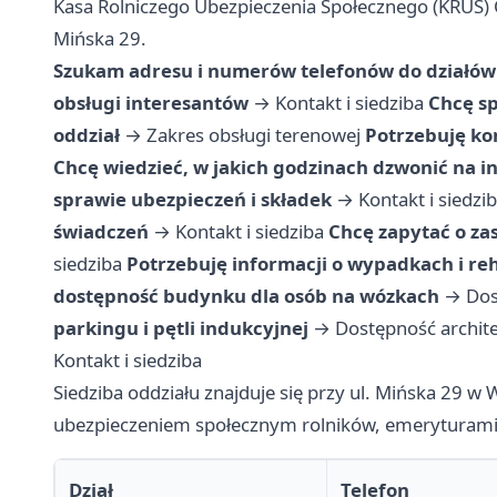
Kasa Rolniczego Ubezpieczenia Społecznego (KRUS) 
Mińska 29.
Szukam adresu i numerów telefonów do działów
obsługi interesantów
→
Kontakt i siedziba
Chcę sp
oddział
→
Zakres obsługi terenowej
Potrzebuję kon
Chcę wiedzieć, w jakich godzinach dzwonić na in
sprawie ubezpieczeń i składek
→
Kontakt i siedzi
świadczeń
→
Kontakt i siedziba
Chcę zapytać o za
siedziba
Potrzebuję informacji o wypadkach i reha
dostępność budynku dla osób na wózkach
→
Dos
parkingu i pętli indukcyjnej
→
Dostępność archit
Kontakt i siedziba
Siedziba oddziału znajduje się przy ul. Mińska 29 w 
ubezpieczeniem społecznym rolników, emeryturami ro
Dział
Telefon