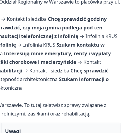
Oddział Regionalny w Warszawie to placówka przy ul.
→
Kontakt i siedziba
Chcę sprawdzić godziny
rawdzić, czy moja gmina podlega pod ten
sultacji telefonicznej z infolinią
→
Infolinia KRUS
folinię
→
Infolinia KRUS
Szukam kontaktu w
ba
Interesują mnie emerytury, renty i wypłaty
siłki chorobowe i macierzyńskie
→
Kontakt i
bilitacji
→
Kontakt i siedziba
Chcę sprawdzić
tępność architektoniczna
Szukam informacji o
ektoniczna
Warszawie. To tutaj załatwisz sprawy związane z
lniczymi, zasiłkami oraz rehabilitacją.
Uwagi