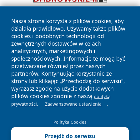
Nasza strona korzysta z plików cookies, aby
działała prawidłowo. Używamy także plików
cookies i podobnych technologii od
zewnętrznych dostawców w celach
analitycznych, marketingowych i
Copyright © 2026 echowarszawy.pl Wszystkie prawa
społecznościowych. Informacje te mogą być
zastrzeżone.
przetwarzane również przez naszych
partnerów. Kontynuując korzystanie ze
strony lub klikając „Przechodzę do serwisu",
Polityka
Polityka
News
Autorzy
wyrażasz zgodę na użycie dodatkowych
Prywatności
Cookies
plików cookies zgodnie z naszą
polityką
.
.
prywatności
Zaawansowane ustawienia
Polityka Cookies
Przejdź do serwisu