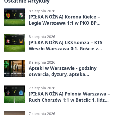
Ostatnie Artykuły
8 sierpnia 2026
[PIŁKA NOŻNA] Korona Kielce –
Legia Warszawa 1:1 w PKO BP
Ekstraklasie. Goście wypuścili
zwycięstwo z rąk
8 sierpnia 2026
[PIŁKA NOŻNA] ŁKS Łomża – KTS
Weszło Warszawa 0:1. Goście z
Warszawy z ważnym zwycięstwem
w Betclic 3. Lidze Grupa 1 (Grupa I)
8 sierpnia 2026
Apteki w Warszawie - godziny
otwarcia, dyżury, apteka
całodobowa
7 sierpnia 2026
[PIŁKA NOŻNA] Polonia Warszawa –
Ruch Chorzów 1:1 w Betclic 1. lidze.
Lider stracił punkty u siebie
7 sierpnia 2026