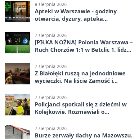
w Betclic 3. Lidze Grupa 1 (Grupa I)
8 sierpnia 2026
Apteki w Warszawie - godziny
otwarcia, dyżury, apteka
całodobowa
7 sierpnia 2026
[PIŁKA NOŻNA] Polonia Warszawa –
Ruch Chorzów 1:1 w Betclic 1. lidze.
Lider stracił punkty u siebie
7 sierpnia 2026
Z Białołęki ruszą na jednodniowe
wycieczki. Na liście Zamość i
Kraków
7 sierpnia 2026
Policjanci spotkali się z dziećmi w
Kolejkowie. Rozmawiali o
wakacyjnych zagrożeniach
7 sierpnia 2026
Burze zerwały dachy na Mazowszu.