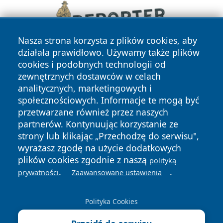
Nasza strona korzysta z plików cookies, aby
działała prawidłowo. Używamy także plików
cookies i podobnych technologii od
zewnętrznych dostawców w celach
analitycznych, marketingowych i
społecznościowych. Informacje te mogą być
przetwarzane również przez naszych
partnerów. Kontynuując korzystanie ze
Copyright © 2026 echowarszawy.pl Wszystkie prawa
zastrzeżone.
strony lub klikając „Przechodzę do serwisu",
wyrażasz zgodę na użycie dodatkowych
plików cookies zgodnie z naszą
polityką
Polityka
Polityka
.
.
prywatności
Zaawansowane ustawienia
News
Autorzy
Prywatności
Cookies
Polityka Cookies