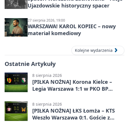
Ujazdowskie historyczny spacer
27 sierpnia 2026, 19:00
WARSZAWA! KAROL KOPIEC – nowy
materiał komediowy
Kolejne wydarzenia
Ostatnie Artykuły
8 sierpnia 2026
[PIŁKA NOŻNA] Korona Kielce –
Legia Warszawa 1:1 w PKO BP
Ekstraklasie. Goście wypuścili
zwycięstwo z rąk
8 sierpnia 2026
[PIŁKA NOŻNA] ŁKS Łomża – KTS
Weszło Warszawa 0:1. Goście z
Warszawy z ważnym zwycięstwem