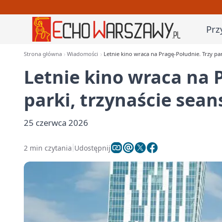
Prz
Strona główna
Wiadomości
Letnie kino wraca na Pragę-Południe. Trzy par
Letnie kino wraca na 
parki, trzynaście sea
25 czerwca 2026
2 min czytania
Udostępnij