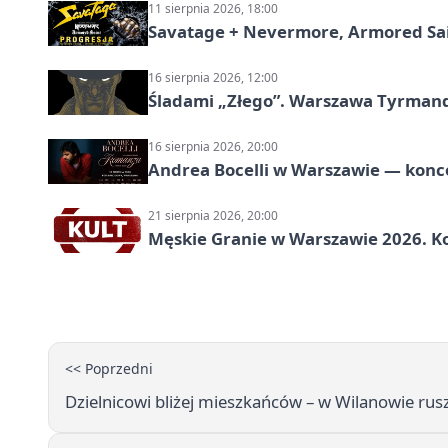
11 sierpnia 2026, 18:00
Savatage + Nevermore, Armored Sai
16 sierpnia 2026, 12:00
Śladami „Złego”. Warszawa Tyrman
16 sierpnia 2026, 20:00
Andrea Bocelli w Warszawie — konce
21 sierpnia 2026, 20:00
Męskie Granie w Warszawie 2026. Ko
<< Poprzedni
Dzielnicowi bliżej mieszkańców – w Wilanowie rus