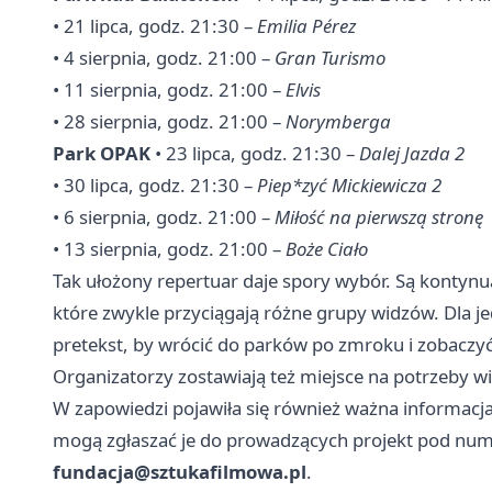
• 21 lipca, godz. 21:30 –
Emilia Pérez
• 4 sierpnia, godz. 21:00 –
Gran Turismo
• 11 sierpnia, godz. 21:00 –
Elvis
• 28 sierpnia, godz. 21:00 –
Norymberga
Park OPAK
• 23 lipca, godz. 21:30 –
Dalej Jazda 2
• 30 lipca, godz. 21:30 –
Piep*zyć Mickiewicza 2
• 6 sierpnia, godz. 21:00 –
Miłość na pierwszą stronę
• 13 sierpnia, godz. 21:00 –
Boże Ciało
Tak ułożony repertuar daje spory wybór. Są kontynua
które zwykle przyciągają różne grupy widzów. Dla jed
pretekst, by wrócić do parków po zmroku i zobaczyć 
Organizatorzy zostawiają też miejsce na potrzeby 
W zapowiedzi pojawiła się również ważna informacj
mogą zgłaszać je do prowadzących projekt pod nu
fundacja@sztukafilmowa.pl
.