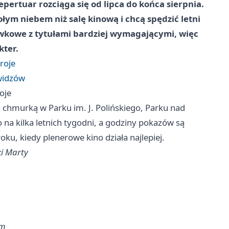
pertuar rozciąga się od lipca do końca sierpnia.
ołym niebem niż salę kinową i chcą spędzić letni
ywkowe z tytułami bardziej wymagającymi, więc
kter.
roje
 widzów
oje
 chmurką w Parku im. J. Polińskiego, Parku nad
a kilka letnich tygodni, a godziny pokazów są
ku, kiedy plenerowe kino działa najlepiej.
ki Marty
lm