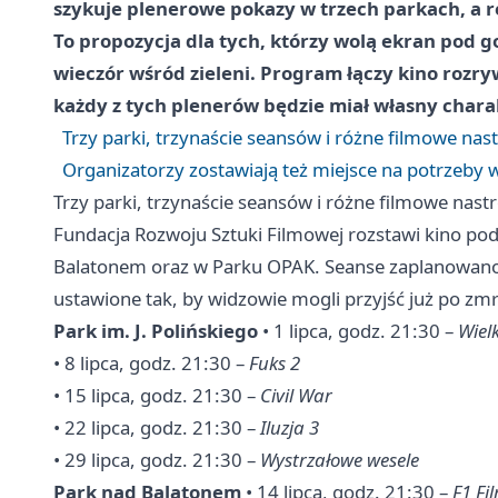
szykuje plenerowe pokazy w trzech parkach, a re
To propozycja dla tych, którzy wolą ekran pod g
wieczór wśród zieleni. Program łączy kino rozr
każdy z tych plenerów będzie miał własny chara
Trzy parki, trzynaście seansów i różne filmowe nast
Organizatorzy zostawiają też miejsce na potrzeby
Trzy parki, trzynaście seansów i różne filmowe nastr
Fundacja Rozwoju Sztuki Filmowej rozstawi kino pod
Balatonem oraz w Parku OPAK. Seanse zaplanowano n
ustawione tak, by widzowie mogli przyjść już po zmro
Park im. J. Polińskiego
• 1 lipca, godz. 21:30 –
Wiel
• 8 lipca, godz. 21:30 –
Fuks 2
• 15 lipca, godz. 21:30 –
Civil War
• 22 lipca, godz. 21:30 –
Iluzja 3
• 29 lipca, godz. 21:30 –
Wystrzałowe wesele
Park nad Balatonem
• 14 lipca, godz. 21:30 –
F1 Fi