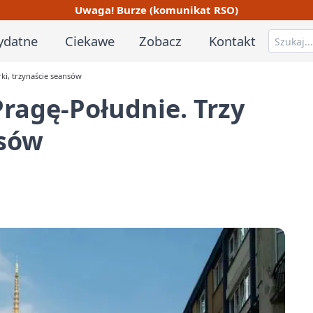
Uwaga! Burze (komunikat RSO)
ydatne
Ciekawe
Zobacz
Kontakt
ki, trzynaście seansów
Pragę-Południe. Trzy
nsów