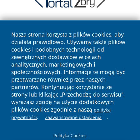
Nasza strona korzysta z plików cookies, aby
działała prawidłowo. Używamy także plików
cookies i podobnych technologii od
zewnętrznych dostawców w celach
Copyright © 2026 echowarszawy.pl Wszystkie prawa
analitycznych, marketingowych i
zastrzeżone.
społecznościowych. Informacje te mogą być
przetwarzane również przez naszych
partnerów. Kontynuując korzystanie ze
Polityka
Polityka
News
Autorzy
strony lub klikając „Przechodzę do serwisu",
Prywatności
Cookies
wyrażasz zgodę na użycie dodatkowych
plików cookies zgodnie z naszą
polityką
.
.
prywatności
Zaawansowane ustawienia
Polityka Cookies