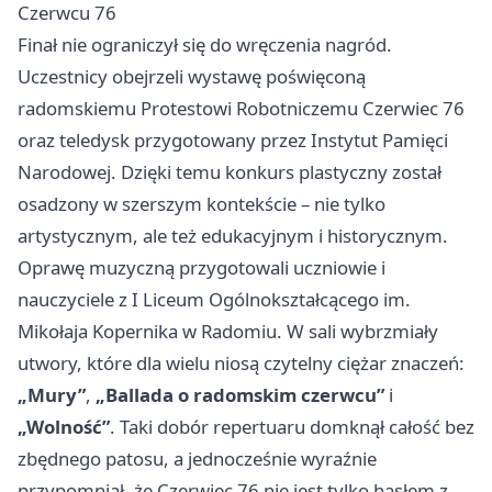
Czerwcu 76
Finał nie ograniczył się do wręczenia nagród.
Uczestnicy obejrzeli wystawę poświęconą
radomskiemu Protestowi Robotniczemu Czerwiec 76
oraz teledysk przygotowany przez Instytut Pamięci
Narodowej. Dzięki temu konkurs plastyczny został
osadzony w szerszym kontekście – nie tylko
artystycznym, ale też edukacyjnym i historycznym.
Oprawę muzyczną przygotowali uczniowie i
nauczyciele z I Liceum Ogólnokształcącego im.
Mikołaja Kopernika w Radomiu. W sali wybrzmiały
utwory, które dla wielu niosą czytelny ciężar znaczeń:
„Mury”
,
„Ballada o radomskim czerwcu”
i
„Wolność”
. Taki dobór repertuaru domknął całość bez
zbędnego patosu, a jednocześnie wyraźnie
przypomniał, że Czerwiec 76 nie jest tylko hasłem z