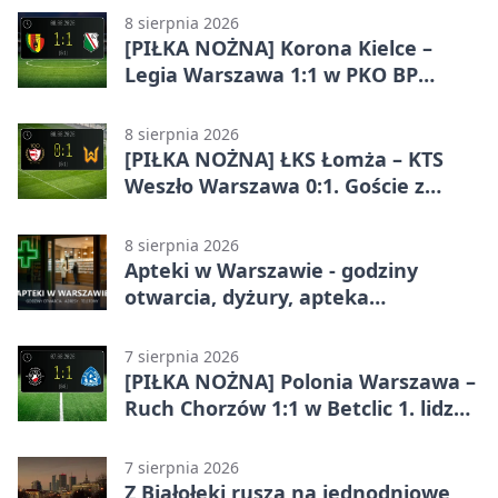
8 sierpnia 2026
[PIŁKA NOŻNA] Korona Kielce –
Legia Warszawa 1:1 w PKO BP
Ekstraklasie. Goście wypuścili
zwycięstwo z rąk
8 sierpnia 2026
[PIŁKA NOŻNA] ŁKS Łomża – KTS
Weszło Warszawa 0:1. Goście z
Warszawy z ważnym zwycięstwem
w Betclic 3. Lidze Grupa 1 (Grupa I)
8 sierpnia 2026
Apteki w Warszawie - godziny
otwarcia, dyżury, apteka
całodobowa
7 sierpnia 2026
[PIŁKA NOŻNA] Polonia Warszawa –
Ruch Chorzów 1:1 w Betclic 1. lidze.
Lider stracił punkty u siebie
7 sierpnia 2026
Z Białołęki ruszą na jednodniowe