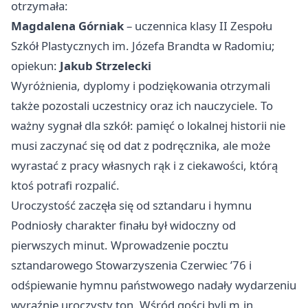
otrzymała:
Magdalena Górniak
– uczennica klasy II Zespołu
Szkół Plastycznych im. Józefa Brandta w Radomiu;
opiekun:
Jakub Strzelecki
Wyróżnienia, dyplomy i podziękowania otrzymali
także pozostali uczestnicy oraz ich nauczyciele. To
ważny sygnał dla szkół: pamięć o lokalnej historii nie
musi zaczynać się od dat z podręcznika, ale może
wyrastać z pracy własnych rąk i z ciekawości, którą
ktoś potrafi rozpalić.
Uroczystość zaczęła się od sztandaru i hymnu
Podniosły charakter finału był widoczny od
pierwszych minut. Wprowadzenie pocztu
sztandarowego Stowarzyszenia Czerwiec ’76 i
odśpiewanie hymnu państwowego nadały wydarzeniu
wyraźnie uroczysty ton. Wśród gości byli m.in.