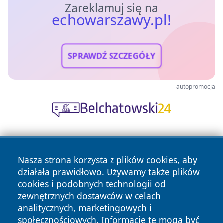
Zareklamuj się na
echowarszawy.pl!
SPRAWDŹ SZCZEGÓŁY
autopromocja
Nasza strona korzysta z plików cookies, aby
działała prawidłowo. Używamy także plików
cookies i podobnych technologii od
zewnętrznych dostawców w celach
Copyright © 2026 echowarszawy.pl Wszystkie prawa
analitycznych, marketingowych i
zastrzeżone.
społecznościowych. Informacje te mogą być