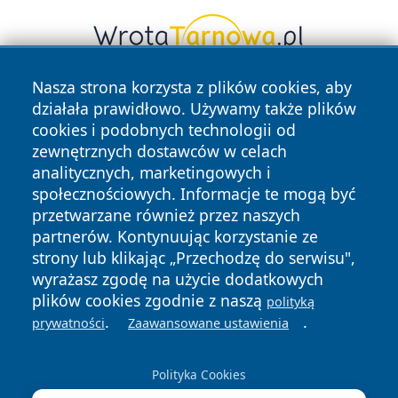
Nasza strona korzysta z plików cookies, aby
działała prawidłowo. Używamy także plików
cookies i podobnych technologii od
zewnętrznych dostawców w celach
analitycznych, marketingowych i
społecznościowych. Informacje te mogą być
Copyright © 2026 echowarszawy.pl Wszystkie prawa
przetwarzane również przez naszych
zastrzeżone.
partnerów. Kontynuując korzystanie ze
strony lub klikając „Przechodzę do serwisu",
Polityka
Polityka
wyrażasz zgodę na użycie dodatkowych
News
Autorzy
Prywatności
Cookies
plików cookies zgodnie z naszą
polityką
.
.
prywatności
Zaawansowane ustawienia
Polityka Cookies