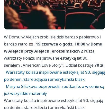
W Domu w Alejach zrobi się dziś bardzo papierowo i
bardzo retro 📼.
19 czerwca o godz. 18:00
w
Domu
w Alejach przy Alejach Jerozolimskich 2
ruszą
warsztaty kolażu inspirowane estetyką lat 90. i
serialem „American Love Story”. Udział kosztuje
70 zł
.
Warsztaty kolażu inspirowane estetyką lat 90. sięgają
po denim, stare zdjęcia i amerykański blask
Maryna Siliakova poprowadzi spotkanie, a w cenie są
już wszystkie materiały
Warsztaty kolażu inspirowane estetyką lat 90. sięgają
po denim, stare zdjęcia i amerykański blask