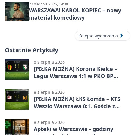
27 sierpnia 2026, 19:00
WARSZAWA! KAROL KOPIEC – nowy
materiał komediowy
Kolejne wydarzenia
Ostatnie Artykuły
8 sierpnia 2026
[PIŁKA NOŻNA] Korona Kielce –
Legia Warszawa 1:1 w PKO BP
Ekstraklasie. Goście wypuścili
zwycięstwo z rąk
8 sierpnia 2026
[PIŁKA NOŻNA] ŁKS Łomża – KTS
Weszło Warszawa 0:1. Goście z
Warszawy z ważnym zwycięstwem
w Betclic 3. Lidze Grupa 1 (Grupa I)
8 sierpnia 2026
Apteki w Warszawie - godziny