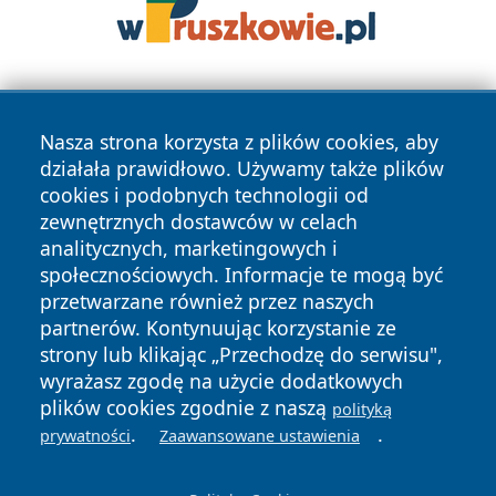
Nasza strona korzysta z plików cookies, aby
działała prawidłowo. Używamy także plików
cookies i podobnych technologii od
zewnętrznych dostawców w celach
Copyright © 2026 echowarszawy.pl Wszystkie prawa
analitycznych, marketingowych i
zastrzeżone.
społecznościowych. Informacje te mogą być
przetwarzane również przez naszych
partnerów. Kontynuując korzystanie ze
Polityka
Polityka
News
Autorzy
strony lub klikając „Przechodzę do serwisu",
Prywatności
Cookies
wyrażasz zgodę na użycie dodatkowych
plików cookies zgodnie z naszą
polityką
.
.
prywatności
Zaawansowane ustawienia