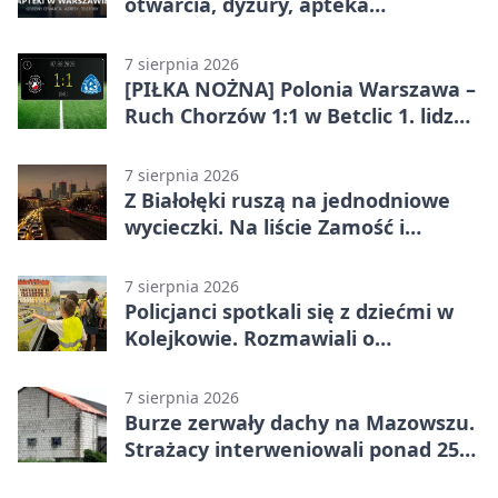
otwarcia, dyżury, apteka
całodobowa
7 sierpnia 2026
[PIŁKA NOŻNA] Polonia Warszawa –
Ruch Chorzów 1:1 w Betclic 1. lidze.
Lider stracił punkty u siebie
7 sierpnia 2026
Z Białołęki ruszą na jednodniowe
wycieczki. Na liście Zamość i
Kraków
7 sierpnia 2026
Policjanci spotkali się z dziećmi w
Kolejkowie. Rozmawiali o
wakacyjnych zagrożeniach
7 sierpnia 2026
Burze zerwały dachy na Mazowszu.
Strażacy interweniowali ponad 250
razy