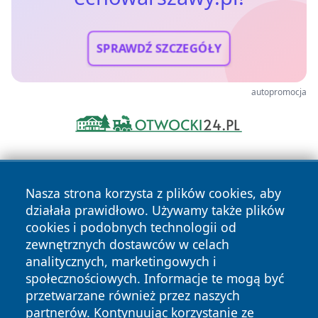
SPRAWDŹ SZCZEGÓŁY
autopromocja
Nasza strona korzysta z plików cookies, aby
działała prawidłowo. Używamy także plików
cookies i podobnych technologii od
zewnętrznych dostawców w celach
Copyright © 2026 echowarszawy.pl Wszystkie prawa
analitycznych, marketingowych i
zastrzeżone.
społecznościowych. Informacje te mogą być
przetwarzane również przez naszych
partnerów. Kontynuując korzystanie ze
Polityka
Polityka