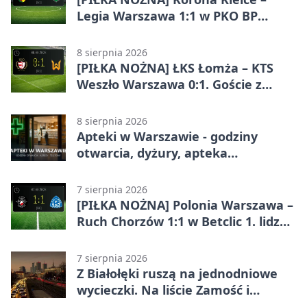
Legia Warszawa 1:1 w PKO BP
Ekstraklasie. Goście wypuścili
zwycięstwo z rąk
8 sierpnia 2026
[PIŁKA NOŻNA] ŁKS Łomża – KTS
Weszło Warszawa 0:1. Goście z
Warszawy z ważnym zwycięstwem
w Betclic 3. Lidze Grupa 1 (Grupa I)
8 sierpnia 2026
Apteki w Warszawie - godziny
otwarcia, dyżury, apteka
całodobowa
7 sierpnia 2026
[PIŁKA NOŻNA] Polonia Warszawa –
Ruch Chorzów 1:1 w Betclic 1. lidze.
Lider stracił punkty u siebie
7 sierpnia 2026
Z Białołęki ruszą na jednodniowe
wycieczki. Na liście Zamość i
Kraków