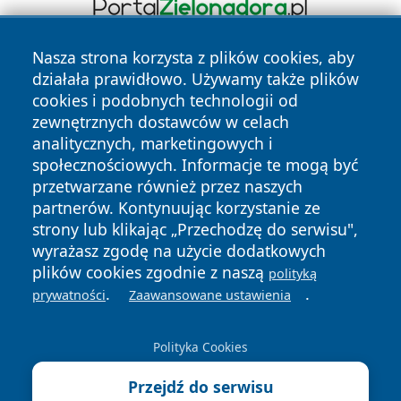
Nasza strona korzysta z plików cookies, aby
działała prawidłowo. Używamy także plików
cookies i podobnych technologii od
zewnętrznych dostawców w celach
analitycznych, marketingowych i
społecznościowych. Informacje te mogą być
Copyright © 2026 echowarszawy.pl Wszystkie prawa
przetwarzane również przez naszych
zastrzeżone.
partnerów. Kontynuując korzystanie ze
strony lub klikając „Przechodzę do serwisu",
wyrażasz zgodę na użycie dodatkowych
Polityka
Polityka
News
Autorzy
plików cookies zgodnie z naszą
Prywatności
Cookies
polityką
.
.
prywatności
Zaawansowane ustawienia
Polityka Cookies
Przejdź do serwisu