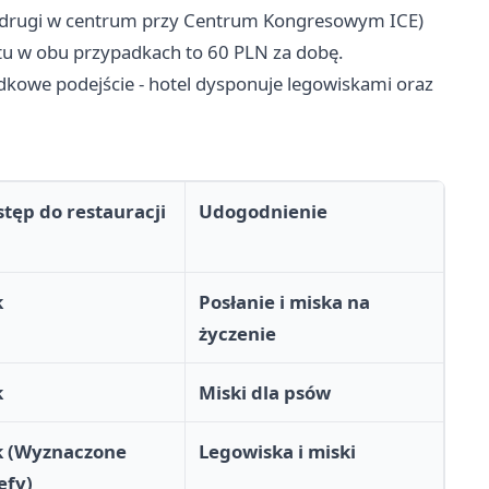
o, drugi w centrum przy Centrum Kongresowym ICE)
ytu w obu przypadkach to 60 PLN za dobę.
kowe podejście - hotel dysponuje legowiskami oraz
tęp do restauracji
Udogodnienie
k
Posłanie i miska na
życzenie
k
Miski dla psów
k (Wyznaczone
Legowiska i miski
efy)