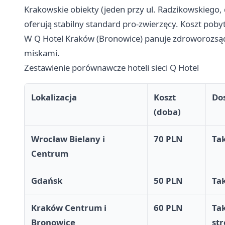
Krakowskie obiekty (jeden przy ul. Radzikowskieg
oferują stabilny standard pro-zwierzęcy. Koszt pob
W Q Hotel Kraków (Bronowice) panuje zdroworozsąd
miskami.
Zestawienie porównawcze hoteli sieci Q Hotel
Lokalizacja
Koszt
Dos
(doba)
Wrocław Bielany i
70 PLN
Ta
Centrum
Gdańsk
50 PLN
Ta
Kraków Centrum i
60 PLN
Ta
Bronowice
str