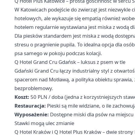
Q Hotel Plus Katowice – prosta gościnność w sercu Ś
W Katowicach podejście do zwierząt jest niezwykle ci
hotelowych, ale wykazuje się empatią również wobec
hotelem regularnie wystawiana jest miska z wodą dl
Dla piesków standardem jest miska z wodą dostępna 
stresu o pragnienie pupila. To idealna opcja dla os
psa samego w pokoju podczas kolacji.
Q Hotel Grand Cru Gdańsk – luksus z psem w tle
Gdański Grand Cru łączy industrialny styl z otwarto
spacerom nad Motławą, a polityka obiektu sprawia,
bezproblemowy.
Koszt:
50 PLN / doba (jedna z korzystniejszych stawe
Restauracja:
Pieski są mile widziane, o ile zachowu
Wyposażenie:
Dostępne miski dla psów na miejscu
Stawki mogą ulec zmianie
Q Hotel Kraków i Q Hotel Plus Kraków – dwie strony