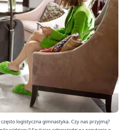
często logistyczna gimnastyka. Czy nas przyjmą?
 mile widziany? Szukając odpowiedzi na zapytanie o