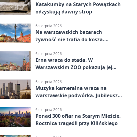
Katakumby na Starych Powązkach
odzyskują dawny strop
6 sierpnia 2026
Na warszawskich bazarach
żywność nie trafia do kosza.
Dostaje drugi obieg
6 sierpnia 2026
Erna wraca do stada. W
Warszawskim ZOO pokazują jej
szkielet z druku 3D
6 sierpnia 2026
Muzyka kameralna wraca na
warszawskie podwórka. Jubileusz
WarszeMuzik
6 sierpnia 2026
Ponad 300 ofiar na Starym Mieście.
Rocznica tragedii przy Kilińskiego