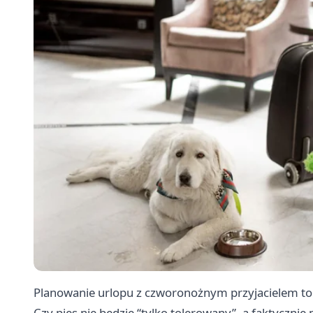
Planowanie urlopu z czworonożnym przyjacielem to 
Czy pies nie będzie “tylko tolerowany”, a faktycznie