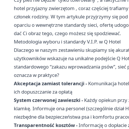
hotel przyjazny zwierzętom
, coraz częściej trafiam
członek rodziny. W tym artykule przyjrzymy się pod 
oparciu o wewnętrzne standardy sieci, ofertę udogo
dać Ci obraz tego, czego możesz się spodziewać.
Metodologia wyboru i standardy V.I.P. w Q Hotel
Dlaczego w naszym zestawieniu skupiamy się akurat n
użytkowników wskazuje na unikalne podejście Q Hot
standardowego “zakazu wprowadzania psów”, sieć p
oznacza w praktyce?
Akceptacja zamiast tolerancji -
Komunikacja hotelu
ich dopuszczanie za opłatą
System czerwonej zawieszki -
Każdy opiekun przy 
klamkę. Informuje ona personel (szczególnie dział 
niezbędne dla bezpieczeństwa psa i komfortu prac
Transparentność kosztów -
Informację o dopłacie 