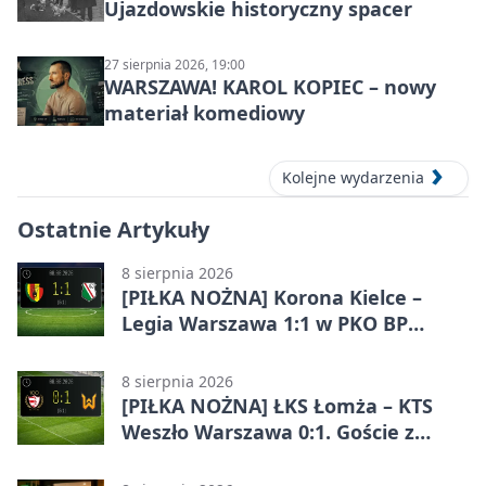
Ujazdowskie historyczny spacer
27 sierpnia 2026, 19:00
WARSZAWA! KAROL KOPIEC – nowy
materiał komediowy
Kolejne wydarzenia
Ostatnie Artykuły
8 sierpnia 2026
[PIŁKA NOŻNA] Korona Kielce –
Legia Warszawa 1:1 w PKO BP
Ekstraklasie. Goście wypuścili
zwycięstwo z rąk
8 sierpnia 2026
[PIŁKA NOŻNA] ŁKS Łomża – KTS
Weszło Warszawa 0:1. Goście z
Warszawy z ważnym zwycięstwem
w Betclic 3. Lidze Grupa 1 (Grupa I)