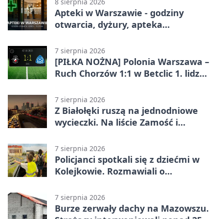
8 sierpnia 2026
Apteki w Warszawie - godziny
otwarcia, dyżury, apteka
całodobowa
7 sierpnia 2026
[PIŁKA NOŻNA] Polonia Warszawa –
Ruch Chorzów 1:1 w Betclic 1. lidze.
Lider stracił punkty u siebie
7 sierpnia 2026
Z Białołęki ruszą na jednodniowe
wycieczki. Na liście Zamość i
Kraków
7 sierpnia 2026
Policjanci spotkali się z dziećmi w
Kolejkowie. Rozmawiali o
wakacyjnych zagrożeniach
7 sierpnia 2026
Burze zerwały dachy na Mazowszu.