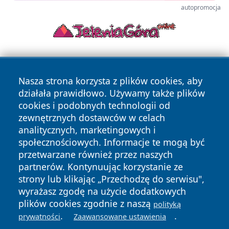
autopromocja
Nasza strona korzysta z plików cookies, aby
działała prawidłowo. Używamy także plików
cookies i podobnych technologii od
zewnętrznych dostawców w celach
Copyright © 2026 echowarszawy.pl Wszystkie prawa
analitycznych, marketingowych i
zastrzeżone.
społecznościowych. Informacje te mogą być
przetwarzane również przez naszych
partnerów. Kontynuując korzystanie ze
Polityka
Polityka
News
Autorzy
strony lub klikając „Przechodzę do serwisu",
Prywatności
Cookies
wyrażasz zgodę na użycie dodatkowych
plików cookies zgodnie z naszą
polityką
.
.
prywatności
Zaawansowane ustawienia