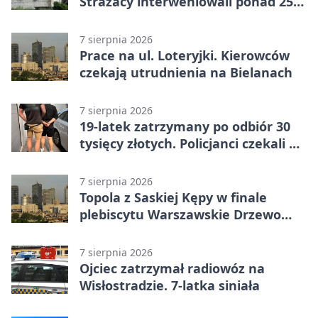
Strażacy interweniowali ponad 250
razy
7 sierpnia 2026
Prace na ul. Loteryjki. Kierowców
czekają utrudnienia na Bielanach
7 sierpnia 2026
19-latek zatrzymany po odbiór 30
tysięcy złotych. Policjanci czekali w
mieszkaniu
7 sierpnia 2026
Topola z Saskiej Kępy w finale
plebiscytu Warszawskie Drzewo
Roku
7 sierpnia 2026
Ojciec zatrzymał radiowóz na
Wisłostradzie. 7-latka siniała