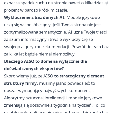
oznacza spadek ruchu na stronie nawet o kilkadziesiąt
procent w bardzo krótkim czasie.
Wykluczenie z baz danych AI:
Modele językowe
uczą się w sposób ciągły. Jeśli Twoja strona nie jest
zoptymalizowana semantycznie, AI uzna Twoje treści
za szum informacyjny i trwale wykluczy Cię ze
swojego algorytmu rekomendacji. Powrót do tych baz
za kilka lat będzie niemal niemożliwy.
Dlaczego AISO to domena wyłącznie dla
doświadczonych ekspertów?
Skoro wiemy już, że
AISO
to strategiczny element
struktury firmy
, musimy jasno powiedzieć: to
obszar wymagający najwyższych kompetencji.
Algorytmy sztucznej inteligencji i modele językowe
zmieniają się dosłownie z tygodnia na tydzień. To, co
działało optymalizacyjnie miesiąc temu, dziś może być