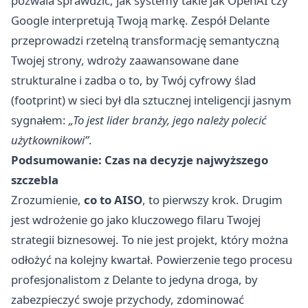
pozwala sprawdzić, jak systemy takie jak OpenAI czy
Google interpretują Twoją markę. Zespół Delante
przeprowadzi rzetelną transformację semantyczną
Twojej strony, wdroży zaawansowane dane
strukturalne i zadba o to, by Twój cyfrowy ślad
(footprint) w sieci był dla sztucznej inteligencji jasnym
sygnałem:
„To jest lider branży, jego należy polecić
użytkownikowi”
.
Podsumowanie: Czas na decyzje najwyższego
szczebla
Zrozumienie,
co to AISO
, to pierwszy krok. Drugim
jest wdrożenie go jako kluczowego filaru Twojej
strategii biznesowej. To nie jest projekt, który można
odłożyć na kolejny kwartał. Powierzenie tego procesu
profesjonalistom z Delante to jedyna droga, by
zabezpieczyć swoje przychody, zdominować