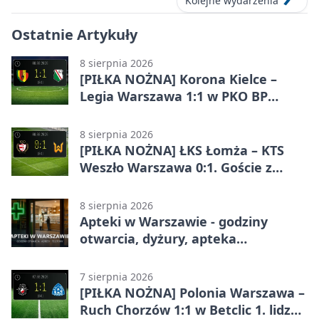
Kolejne wydarzenia
Ostatnie Artykuły
8 sierpnia 2026
[PIŁKA NOŻNA] Korona Kielce –
Legia Warszawa 1:1 w PKO BP
Ekstraklasie. Goście wypuścili
zwycięstwo z rąk
8 sierpnia 2026
[PIŁKA NOŻNA] ŁKS Łomża – KTS
Weszło Warszawa 0:1. Goście z
Warszawy z ważnym zwycięstwem
w Betclic 3. Lidze Grupa 1 (Grupa I)
8 sierpnia 2026
Apteki w Warszawie - godziny
otwarcia, dyżury, apteka
całodobowa
7 sierpnia 2026
[PIŁKA NOŻNA] Polonia Warszawa –
Ruch Chorzów 1:1 w Betclic 1. lidze.