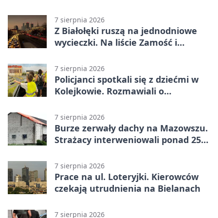
Lider stracił punkty u siebie
7 sierpnia 2026
Z Białołęki ruszą na jednodniowe
wycieczki. Na liście Zamość i
Kraków
7 sierpnia 2026
Policjanci spotkali się z dziećmi w
Kolejkowie. Rozmawiali o
wakacyjnych zagrożeniach
7 sierpnia 2026
Burze zerwały dachy na Mazowszu.
Strażacy interweniowali ponad 250
razy
7 sierpnia 2026
Prace na ul. Loteryjki. Kierowców
czekają utrudnienia na Bielanach
7 sierpnia 2026