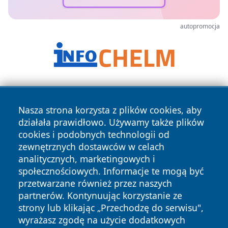
autopromocja
Nasza strona korzysta z plików cookies, aby
działała prawidłowo. Używamy także plików
cookies i podobnych technologii od
zewnętrznych dostawców w celach
Copyright © 2026 echowarszawy.pl Wszystkie prawa
analitycznych, marketingowych i
zastrzeżone.
społecznościowych. Informacje te mogą być
przetwarzane również przez naszych
partnerów. Kontynuując korzystanie ze
Polityka
Polityka
News
Autorzy
strony lub klikając „Przechodzę do serwisu",
Prywatności
Cookies
wyrażasz zgodę na użycie dodatkowych