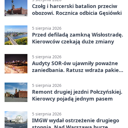
Czołg i harcerski batalion przeciw
obozowi. Rocznica odbicia Gęsiówki
5 sierpnia 2026
Przed defiladą zamkną Wisłostradę.
Kierowców czekają duże zmiany
5 sierpnia 2026
Audyty SOR-ów ujawniły poważne
zaniedbania. Ratusz wdraża pakiet
zmian
5 sierpnia 2026
Remont drugiej jezdni Połczyńskiej.
Kierowcy pojadą jednym pasem
5 sierpnia 2026
IMGW wydał ostrzeżenie drugiego
stopnia. Nad Warszawą burze