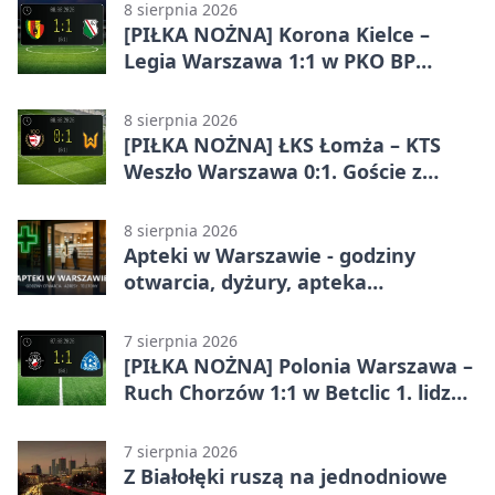
8 sierpnia 2026
[PIŁKA NOŻNA] Korona Kielce –
Legia Warszawa 1:1 w PKO BP
Ekstraklasie. Goście wypuścili
zwycięstwo z rąk
8 sierpnia 2026
[PIŁKA NOŻNA] ŁKS Łomża – KTS
Weszło Warszawa 0:1. Goście z
Warszawy z ważnym zwycięstwem
w Betclic 3. Lidze Grupa 1 (Grupa I)
8 sierpnia 2026
Apteki w Warszawie - godziny
otwarcia, dyżury, apteka
całodobowa
7 sierpnia 2026
[PIŁKA NOŻNA] Polonia Warszawa –
Ruch Chorzów 1:1 w Betclic 1. lidze.
Lider stracił punkty u siebie
7 sierpnia 2026
Z Białołęki ruszą na jednodniowe