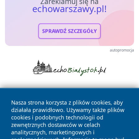
Zareklamuj się na
echowarszawy.pl!
SPRAWDŹ SZCZEGÓŁY
autopromocja
Nasza strona korzysta z plików cookies, aby
działała prawidłowo. Używamy także plików
cookies i podobnych technologii od
zewnętrznych dostawców w celach
Copyright © 2026 echowarszawy.pl Wszystkie prawa
analitycznych, marketingowych i
zastrzeżone.